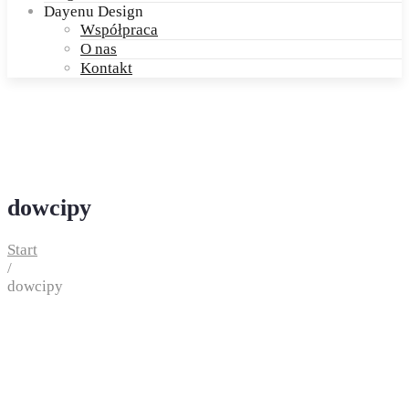
Dayenu Design
Współpraca
O nas
Kontakt
dowcipy
Start
/
dowcipy