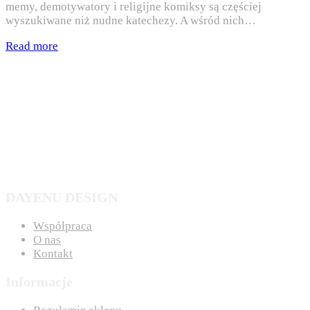
memy, demotywatory i religijne komiksy są częściej
wyszukiwane niż nudne katechezy. A wśród nich…
Read more
DAYENU DESIGN
Współpraca
O nas
Kontakt
Informacje