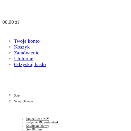
Design
DAYENU
0
0,00
zł
for
Twoje konto
Design
Koszyk
Zamówienie
Ulubione
Odzyskaj hasło
God
for
Start
God
Sklep Dayenu
Papież Leon XIV
Święci & Błogosławieni
Katolickie Memy
Gry Biblijne