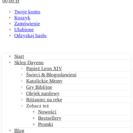
0
0,00
zł
Twoje konto
Koszyk
Zamówienie
Ulubione
Odzyskaj hasło
Start
Sklep Dayenu
Papież Leon XIV
Święci & Błogosławieni
Katolickie Memy
Gry Biblijne
Olejek nardowy
Różaniec na rękę
Zobacz też
Nowości
Bestsellery
Promki
Blog