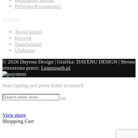
Regulamin sklepu
Polityka Prywatności
Konto
Twoje konto
Koszyk
Zamówienie
Ulubione
© 2026 Dayenu Design | Grafika: DAYENU DESIGN | Strona
stworzona przez:
Lemonweb.pl
Start typing and press Enter to search
View more
Shopping Cart