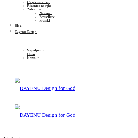
Olejek nardowy
Różaniec na rękę
Zobacz też
Nowości
Bestsellery
Promki
Blog
Dayenu Design
Współpraca
O nas
Kontakt