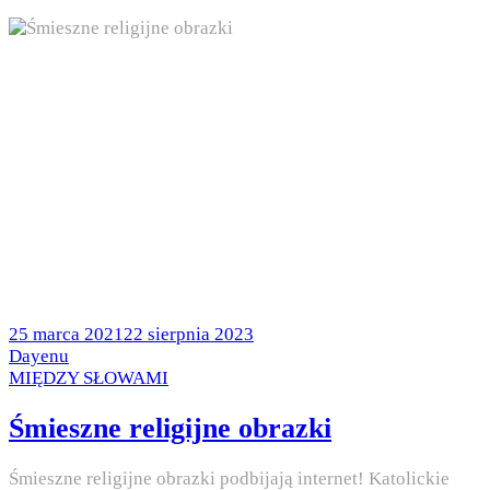
Posted
25 marca 2021
22 sierpnia 2023
on
by
Dayenu
Posted
MIĘDZY SŁOWAMI
in
Śmieszne religijne obrazki
Śmieszne religijne obrazki podbijają internet! Katolickie