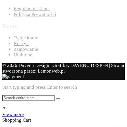
Regulamin sklepu
Polityka Prywatności
Konto
Twoje konto
Koszyk
Zamówienie
Ulubione
© 2026 Dayenu Design | Grafika: DAYENU DESIGN | Strona
stworzona przez:
Lemonweb.pl
Start typing and press Enter to search
View more
Shopping Cart