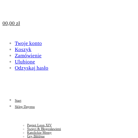
Design
DAYENU
0
0,00
zł
for
Twoje konto
Design
Koszyk
Zamówienie
Ulubione
Odzyskaj hasło
God
for
Start
God
Sklep Dayenu
Papież Leon XIV
Święci & Błogosławieni
Katolickie Memy
Gry Biblijne