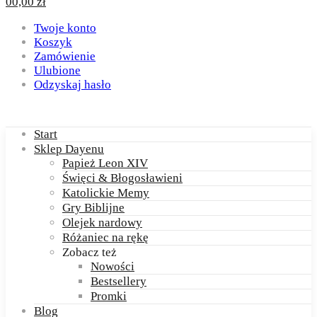
0
0,00
zł
Twoje konto
Koszyk
Zamówienie
Ulubione
Odzyskaj hasło
Start
Sklep Dayenu
Papież Leon XIV
Święci & Błogosławieni
Katolickie Memy
Gry Biblijne
Olejek nardowy
Różaniec na rękę
Zobacz też
Nowości
Bestsellery
Promki
Blog