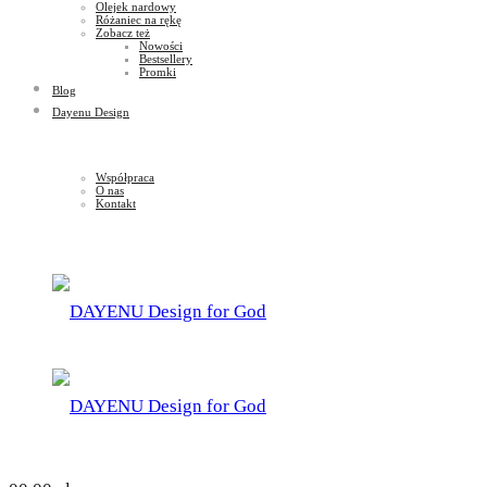
Olejek nardowy
Różaniec na rękę
Zobacz też
Nowości
Bestsellery
Promki
Blog
Dayenu Design
Współpraca
O nas
Kontakt