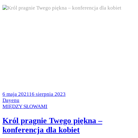
Posted
6 maja 2021
16 sierpnia 2023
on
by
Dayenu
Posted
MIĘDZY SŁOWAMI
in
Król pragnie Twego piękna –
konferencja dla kobiet