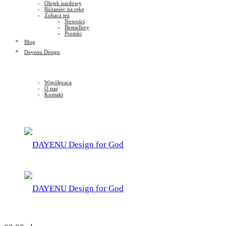
Olejek nardowy
Różaniec na rękę
Zobacz też
Nowości
Bestsellery
Promki
Blog
Dayenu Design
Współpraca
O nas
Kontakt