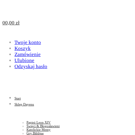
Design
DAYENU
0
0,00
zł
for
Twoje konto
Design
Koszyk
Zamówienie
Ulubione
Odzyskaj hasło
God
for
Start
God
Sklep Dayenu
Papież Leon XIV
Święci & Błogosławieni
Katolickie Memy
Gry Biblijne