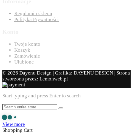
Informacje
Regulamin sklepu
Polityka Prywatności
Konto
Twoje konto
Koszyk
Zamówienie
Ulubione
© 2026 Dayenu Design | Grafika: DAYENU DESIGN | Strona
stworzona przez:
Lemonweb.pl
Start typing and press Enter to search
View more
Shopping Cart