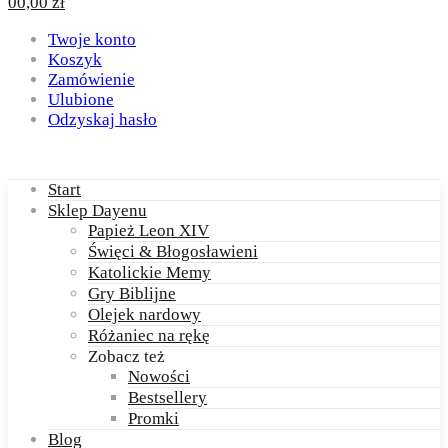
0
0,00
zł
Twoje konto
Koszyk
Zamówienie
Ulubione
Odzyskaj hasło
Start
Sklep Dayenu
Papież Leon XIV
Święci & Błogosławieni
Katolickie Memy
Gry Biblijne
Olejek nardowy
Różaniec na rękę
Zobacz też
Nowości
Bestsellery
Promki
Blog