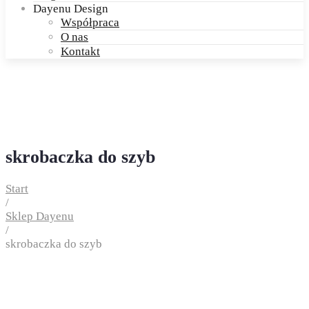
Dayenu Design
Współpraca
O nas
Kontakt
skrobaczka do szyb
Start
/
Sklep Dayenu
/
skrobaczka do szyb