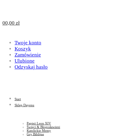
Design
DAYENU
0
0,00
zł
for
Twoje konto
Design
Koszyk
Zamówienie
Ulubione
Odzyskaj hasło
God
for
Start
God
Sklep Dayenu
Papież Leon XIV
Święci & Błogosławieni
Katolickie Memy
Gry Biblijne