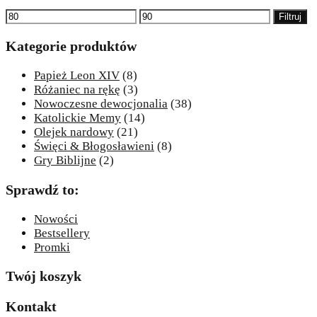
Cena
Cena
Filtruj
min
max
Kategorie produktów
Papież Leon XIV
(8)
Różaniec na rękę
(3)
Nowoczesne dewocjonalia
(38)
Katolickie Memy
(14)
Olejek nardowy
(21)
Święci & Błogosławieni
(8)
Gry Biblijne
(2)
Sprawdź to:
Nowości
Bestsellery
Promki
Twój koszyk
Kontakt