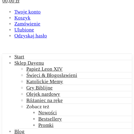
0
0,00
zł
Twoje konto
Koszyk
Zamówienie
Ulubione
Odzyskaj hasło
Start
Sklep Dayenu
Papież Leon XIV
Święci & Błogosławieni
Katolickie Memy
Gry Biblijne
Olejek nardowy
Różaniec na rękę
Zobacz też
Nowości
Bestsellery
Promki
Blog