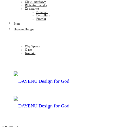
Olejek nardowy
Różaniec na rękę
Zobacz też
Nowości
Bestsellery
Promki
Blog
Dayenu Design
Współpraca
O nas
Kontakt