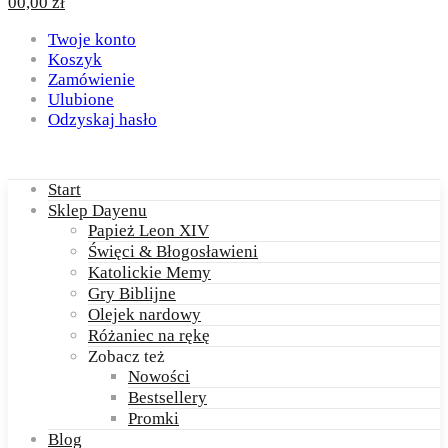
0
0,00
zł
Twoje konto
Koszyk
Zamówienie
Ulubione
Odzyskaj hasło
Start
Sklep Dayenu
Papież Leon XIV
Święci & Błogosławieni
Katolickie Memy
Gry Biblijne
Olejek nardowy
Różaniec na rękę
Zobacz też
Nowości
Bestsellery
Promki
Blog