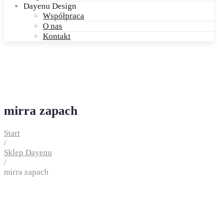
Dayenu Design
Współpraca
O nas
Kontakt
mirra zapach
Start
/
Sklep Dayenu
/
mirra zapach