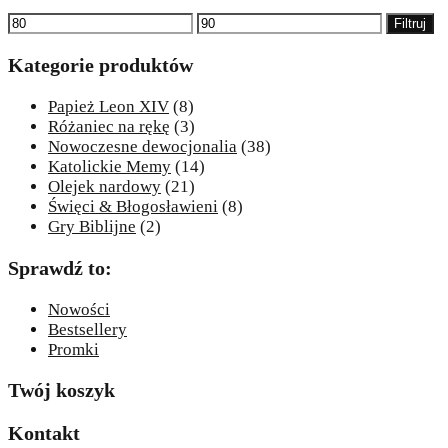
Cena
Cena
Filtruj
min
max
Kategorie produktów
Papież Leon XIV
(8)
Różaniec na rękę
(3)
Nowoczesne dewocjonalia
(38)
Katolickie Memy
(14)
Olejek nardowy
(21)
Święci & Błogosławieni
(8)
Gry Biblijne
(2)
Sprawdź to:
Nowości
Bestsellery
Promki
Twój koszyk
Kontakt