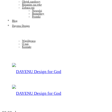
Olejek nardowy
Różaniec na rękę
Zobacz też
Nowości
Bestsellery
Promki
Blog
Dayenu Design
Współpraca
O nas
Kontakt