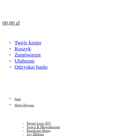
Design
DAYENU
0
0,00
zł
for
Twoje konto
Design
Koszyk
Zamówienie
Ulubione
Odzyskaj hasło
God
for
Start
God
Sklep Dayenu
Papież Leon XIV
Święci & Błogosławieni
Katolickie Memy
Gry Biblijne