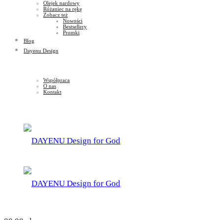
Olejek nardowy
Różaniec na rękę
Zobacz też
Nowości
Bestsellery
Promki
Blog
Dayenu Design
Współpraca
O nas
Kontakt