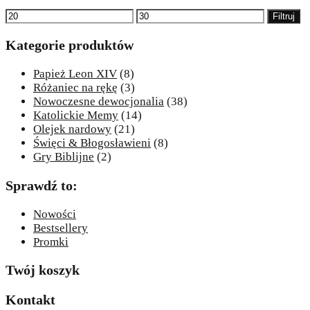
Cena
Cena
Filtruj
min
max
Kategorie produktów
Papież Leon XIV
(8)
Różaniec na rękę
(3)
Nowoczesne dewocjonalia
(38)
Katolickie Memy
(14)
Olejek nardowy
(21)
Święci & Błogosławieni
(8)
Gry Biblijne
(2)
Sprawdź to:
Nowości
Bestsellery
Promki
Twój koszyk
Kontakt