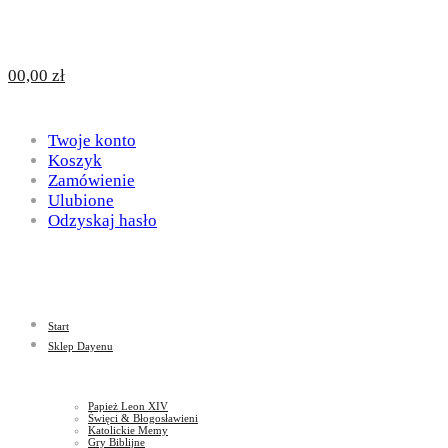
Design
DAYENU
0
0,00
zł
for
Twoje konto
Design
Koszyk
Zamówienie
Ulubione
Odzyskaj hasło
God
for
Start
God
Sklep Dayenu
Papież Leon XIV
Święci & Błogosławieni
Katolickie Memy
Gry Biblijne