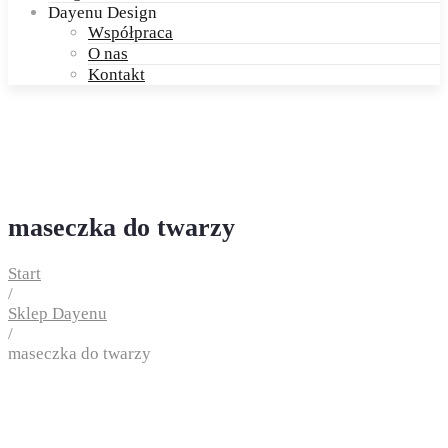
Dayenu Design
Współpraca
O nas
Kontakt
maseczka do twarzy
Start
/
Sklep Dayenu
/
maseczka do twarzy