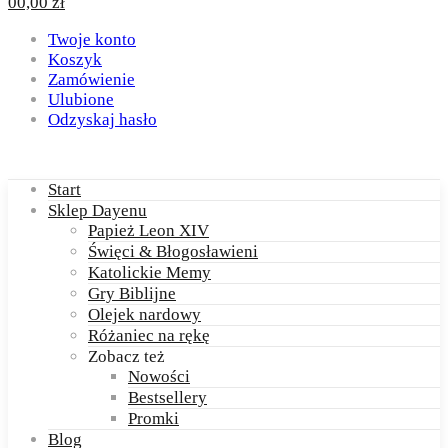
0
0,00
zł
Twoje konto
Koszyk
Zamówienie
Ulubione
Odzyskaj hasło
Start
Sklep Dayenu
Papież Leon XIV
Święci & Błogosławieni
Katolickie Memy
Gry Biblijne
Olejek nardowy
Różaniec na rękę
Zobacz też
Nowości
Bestsellery
Promki
Blog