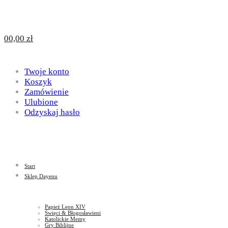
Design
DAYENU
0
0,00
zł
for
Twoje konto
Design
Koszyk
Zamówienie
Ulubione
Odzyskaj hasło
God
for
Start
God
Sklep Dayenu
Papież Leon XIV
Święci & Błogosławieni
Katolickie Memy
Gry Biblijne