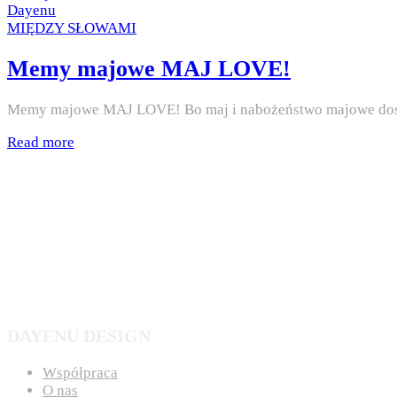
on
by
Dayenu
Posted
MIĘDZY SŁOWAMI
in
Memy majowe MAJ LOVE!
Memy majowe MAJ LOVE! Bo maj i nabożeństwo majowe dosta
Read more
DAYENU DESIGN
Współpraca
O nas