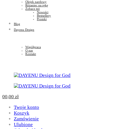
Olejek nardowy
Różaniec na rękę
Zobacz też
Nowości
Bestsellery
Promki
Blog
Dayenu Design
Współpraca
O nas
Kontakt
0
0,00
zł
Twoje konto
Koszyk
Zamówienie
Ulubione