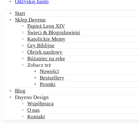
Odzyskaj hasło
Start
Sklep Dayenu
Papież Leon XIV
Święci & Błogosławieni
Katolickie Memy
Gry Biblijne
Olejek nardowy
Różaniec na rękę
Zobacz też
Nowości
Bestsellery
Promki
Blog
Dayenu Design
Współpraca
O nas
Kontakt