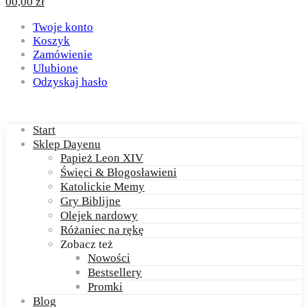
0
0,00
zł
Twoje konto
Koszyk
Zamówienie
Ulubione
Odzyskaj hasło
Start
Sklep Dayenu
Papież Leon XIV
Święci & Błogosławieni
Katolickie Memy
Gry Biblijne
Olejek nardowy
Różaniec na rękę
Zobacz też
Nowości
Bestsellery
Promki
Blog