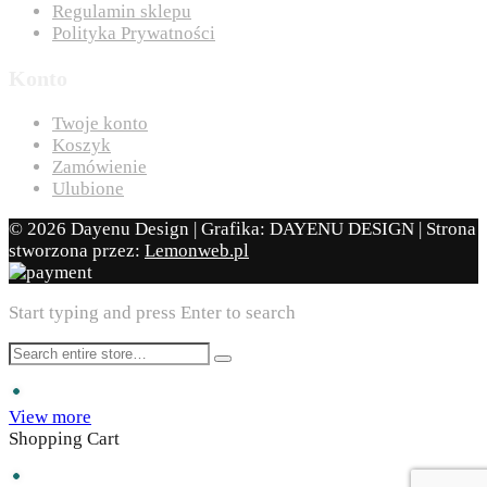
Regulamin sklepu
Polityka Prywatności
Konto
Twoje konto
Koszyk
Zamówienie
Ulubione
© 2026 Dayenu Design | Grafika: DAYENU DESIGN | Strona
stworzona przez:
Lemonweb.pl
Start typing and press Enter to search
View more
Shopping Cart