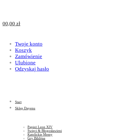
Design
DAYENU
0
0,00
zł
for
Twoje konto
Design
Koszyk
Zamówienie
Ulubione
Odzyskaj hasło
God
for
Start
God
Sklep Dayenu
Papież Leon XIV
Święci & Błogosławieni
Katolickie Memy
Gry Biblijne