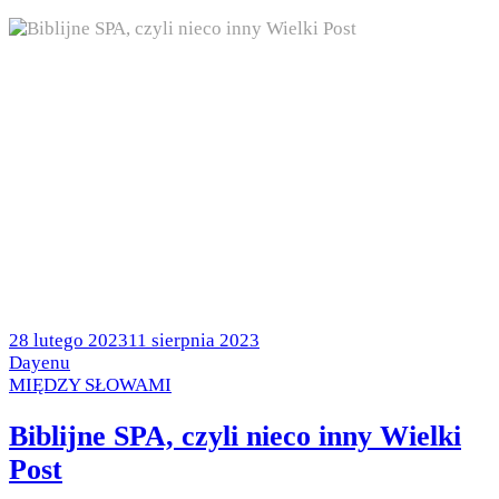
Posted
28 lutego 2023
11 sierpnia 2023
on
by
Dayenu
Posted
MIĘDZY SŁOWAMI
in
Biblijne SPA, czyli nieco inny Wielki
Post