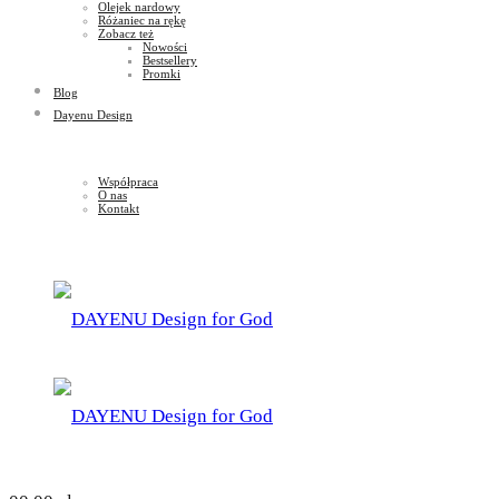
Olejek nardowy
Różaniec na rękę
Zobacz też
Nowości
Bestsellery
Promki
Blog
Dayenu Design
Współpraca
O nas
Kontakt