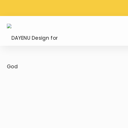
WYSYŁKA PROSTO Z
DARMOWA DOS
WATYKANU
ZAMÓWIENIU OD
DAYENU
Design
for