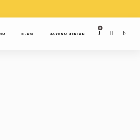
AWDŹ NAS NA
SPRAWDŹ NAS NA
TAGRAMIE
FACEBOOKU
0
ENU
BLOG
DAYENU DESIGN