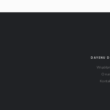
DAYENU D
Współpr
O na
Konta