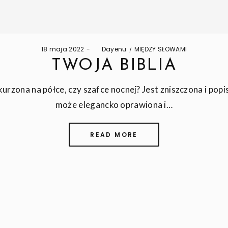
Posted
Posted
18 maja 2022
by
Dayenu
MIĘDZY SŁOWAMI
on
in
TWOJA BIBLIA
kurzona na półce, czy szafce nocnej? Jest zniszczona i popi
może elegancko oprawiona i…
READ MORE