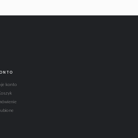
ONTO
je konto
Koszyk
mówienie
lubione