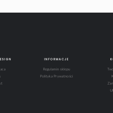
ESIGN
INFORMACJE
K
aca
Regulamin sklepu
Two
s
Polityka Prywatności
kt
Za
U