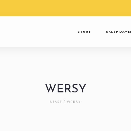
TAWA PRZY
WYSYŁKA OD 3 DO 7 DNI
SPR
 250ZŁ
TAK TWIERDZI INPOST
INS
START
SKLEP DAY
WERSY
START
WERSY
/