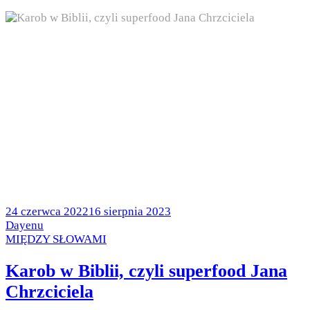
Posted
24 czerwca 2022
16 sierpnia 2023
on
by
Dayenu
Posted
MIĘDZY SŁOWAMI
in
Karob w Biblii, czyli superfood Jana
Chrzciciela