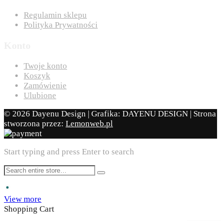
Regulamin sklepu
Polityka Prywatności
Konto
Twoje konto
Koszyk
Zamówienie
Ulubione
© 2026 Dayenu Design | Grafika: DAYENU DESIGN | Strona
stworzona przez:
Lemonweb.pl
Start typing and press Enter to search
View more
Shopping Cart