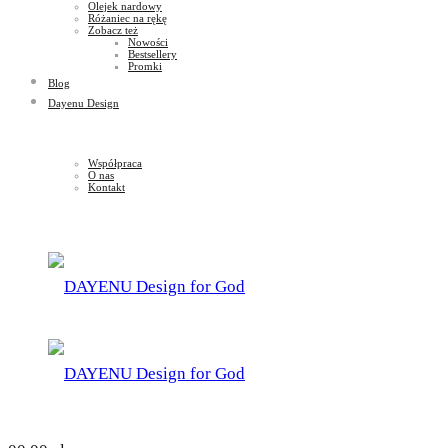
Olejek nardowy
Różaniec na rękę
Zobacz też
Nowości
Bestsellery
Promki
Blog
Dayenu Design
Współpraca
O nas
Kontakt