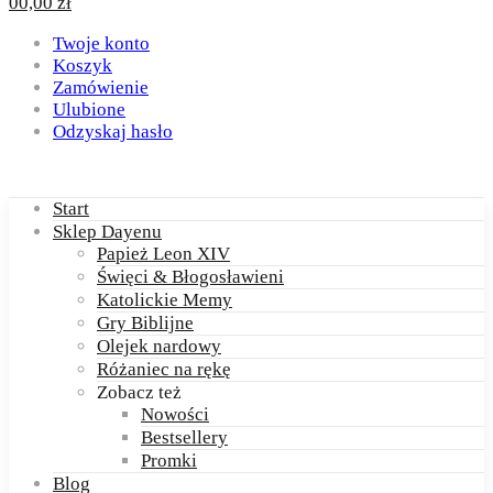
0
0,00
zł
Twoje konto
Koszyk
Zamówienie
Ulubione
Odzyskaj hasło
Start
Sklep Dayenu
Papież Leon XIV
Święci & Błogosławieni
Katolickie Memy
Gry Biblijne
Olejek nardowy
Różaniec na rękę
Zobacz też
Nowości
Bestsellery
Promki
Blog