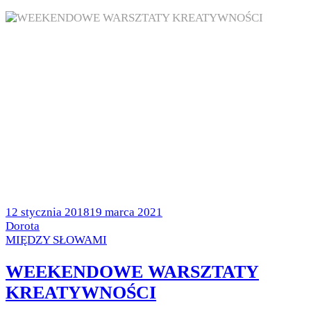
Posted
12 stycznia 2018
19 marca 2021
on
by
Dorota
Posted
MIĘDZY SŁOWAMI
in
WEEKENDOWE WARSZTATY
KREATYWNOŚCI