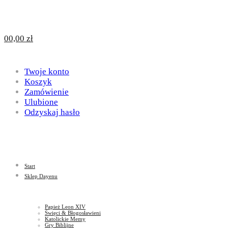
Design
DAYENU
0
0,00
zł
for
Twoje konto
Design
Koszyk
Zamówienie
Ulubione
Odzyskaj hasło
God
for
Start
God
Sklep Dayenu
Papież Leon XIV
Święci & Błogosławieni
Katolickie Memy
Gry Biblijne