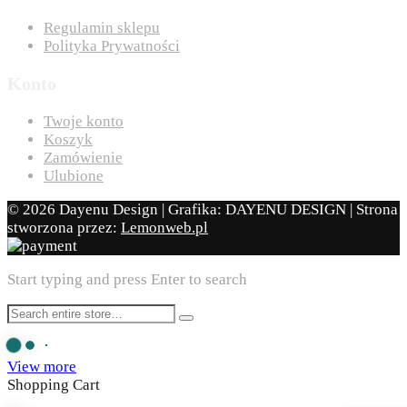
Regulamin sklepu
Polityka Prywatności
Konto
Twoje konto
Koszyk
Zamówienie
Ulubione
© 2026 Dayenu Design | Grafika: DAYENU DESIGN | Strona
stworzona przez:
Lemonweb.pl
Start typing and press Enter to search
View more
Shopping Cart