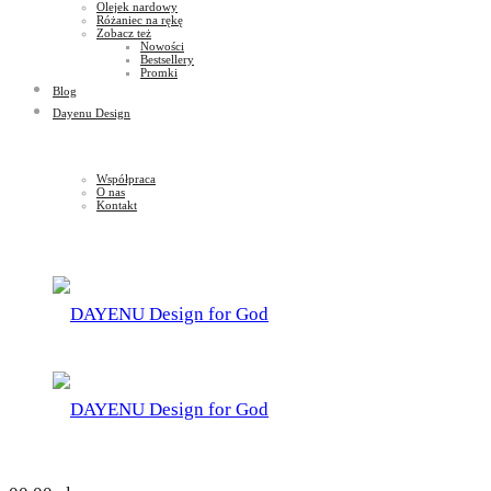
Olejek nardowy
Różaniec na rękę
Zobacz też
Nowości
Bestsellery
Promki
Blog
Dayenu Design
Współpraca
O nas
Kontakt