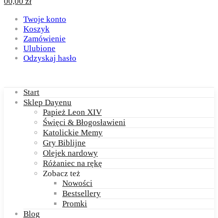
0
0,00
zł
Twoje konto
Koszyk
Zamówienie
Ulubione
Odzyskaj hasło
Start
Sklep Dayenu
Papież Leon XIV
Święci & Błogosławieni
Katolickie Memy
Gry Biblijne
Olejek nardowy
Różaniec na rękę
Zobacz też
Nowości
Bestsellery
Promki
Blog