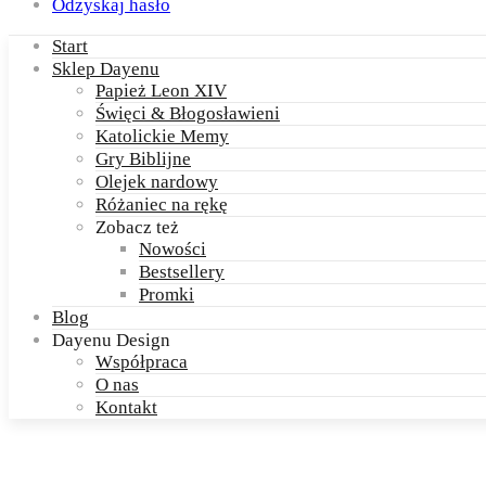
Odzyskaj hasło
Start
Sklep Dayenu
Papież Leon XIV
Święci & Błogosławieni
Katolickie Memy
Gry Biblijne
Olejek nardowy
Różaniec na rękę
Zobacz też
Nowości
Bestsellery
Promki
Blog
Dayenu Design
Współpraca
O nas
Kontakt