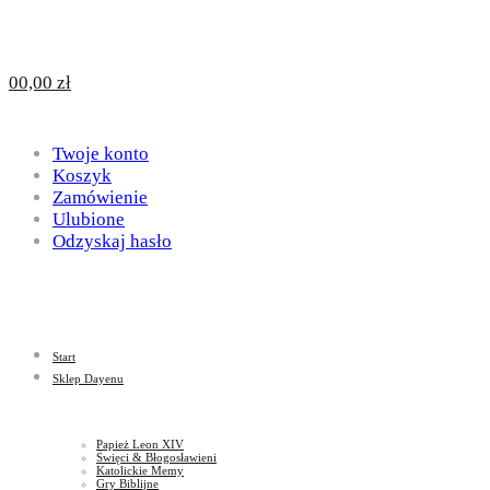
Design
DAYENU
0
0,00
zł
for
Twoje konto
Design
Koszyk
Zamówienie
Ulubione
Odzyskaj hasło
God
for
Start
God
Sklep Dayenu
Papież Leon XIV
Święci & Błogosławieni
Katolickie Memy
Gry Biblijne