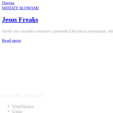
on
by
Dorota
Posted
MIĘDZY SŁOWAMI
in
Jesus Freaks
Jeżeli nie zostałeś ostatnio z powodu Chrystusa wyśmiany, o
Read more
DAYENU DESIGN
Współpraca
O nas