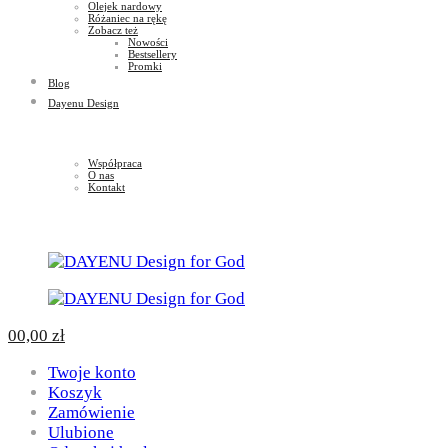
Olejek nardowy
Różaniec na rękę
Zobacz też
Nowości
Bestsellery
Promki
Blog
Dayenu Design
Współpraca
O nas
Kontakt
0
0,00
zł
Twoje konto
Koszyk
Zamówienie
Ulubione