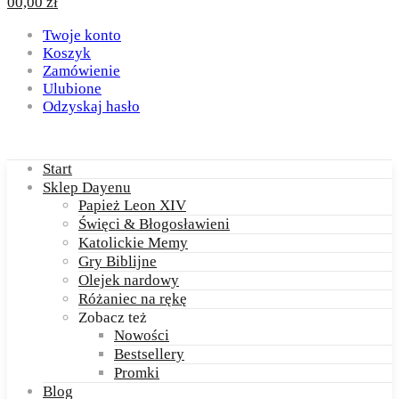
0
0,00
zł
Twoje konto
Koszyk
Zamówienie
Ulubione
Odzyskaj hasło
Start
Sklep Dayenu
Papież Leon XIV
Święci & Błogosławieni
Katolickie Memy
Gry Biblijne
Olejek nardowy
Różaniec na rękę
Zobacz też
Nowości
Bestsellery
Promki
Blog