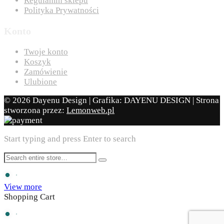
Regulamin sklepu
Polityka Prywatności
Konto
Twoje konto
Koszyk
Zamówienie
Ulubione
© 2026 Dayenu Design | Grafika: DAYENU DESIGN | Strona
stworzona przez:
Lemonweb.pl
Start typing and press Enter to search
View more
Shopping Cart