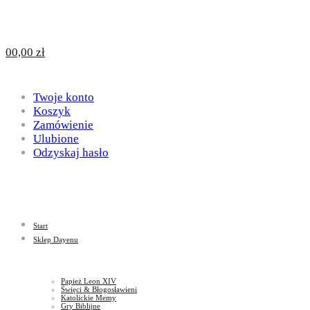
Design
DAYENU
0
0,00
zł
for
Twoje konto
Design
Koszyk
Zamówienie
Ulubione
Odzyskaj hasło
God
for
Start
God
Sklep Dayenu
Papież Leon XIV
Święci & Błogosławieni
Katolickie Memy
Gry Biblijne