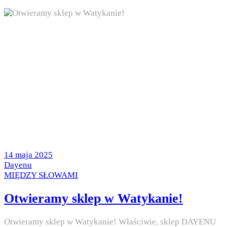
Posted
14 maja 2025
on
by
Dayenu
Posted
MIĘDZY SŁOWAMI
in
Otwieramy sklep w Watykanie!
Otwieramy sklep w Watykanie! Właściwie, sklep DAYENU