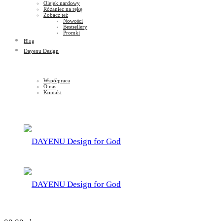
Olejek nardowy
Różaniec na rękę
Zobacz też
Nowości
Bestsellery
Promki
Blog
Dayenu Design
Współpraca
O nas
Kontakt