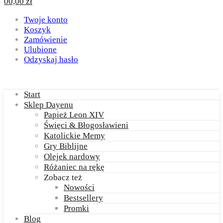
0
0,00
zł
Twoje konto
Koszyk
Zamówienie
Ulubione
Odzyskaj hasło
Start
Sklep Dayenu
Papież Leon XIV
Święci & Błogosławieni
Katolickie Memy
Gry Biblijne
Olejek nardowy
Różaniec na rękę
Zobacz też
Nowości
Bestsellery
Promki
Blog