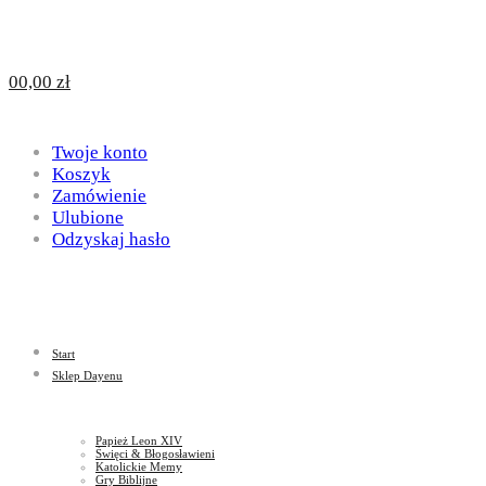
Design
DAYENU
0
0,00
zł
for
Twoje konto
Design
Koszyk
Zamówienie
Ulubione
Odzyskaj hasło
God
for
Start
God
Sklep Dayenu
Papież Leon XIV
Święci & Błogosławieni
Katolickie Memy
Gry Biblijne