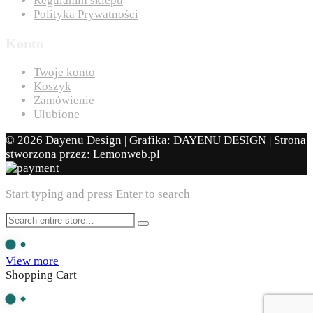
Regulamin sklepu
Polityka Prywatności
Konto
Twoje konto
Koszyk
Zamówienie
Ulubione
© 2026 Dayenu Design | Grafika: DAYENU DESIGN | Strona
stworzona przez:
Lemonweb.pl
Start typing and press Enter to search
View more
Shopping Cart