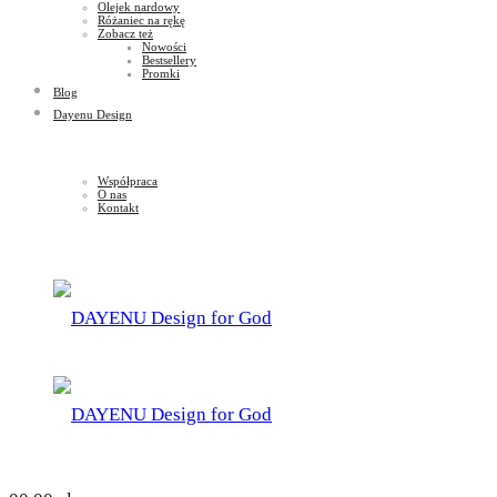
Olejek nardowy
Różaniec na rękę
Zobacz też
Nowości
Bestsellery
Promki
Blog
Dayenu Design
Współpraca
O nas
Kontakt