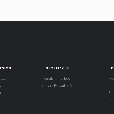
ESIGN
INFORMACJE
K
aca
Regulamin sklepu
Two
s
Polityka Prywatności
kt
Za
U