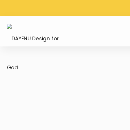
WYSYŁKA PROSTO Z
DARMOWA DOS
WATYKANU
ZAMÓWIENIU OD
DAYENU
Design
for