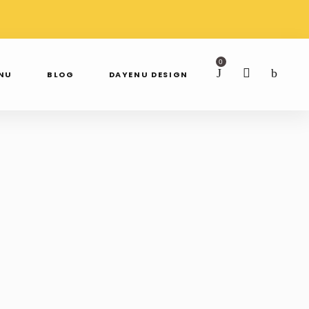
AWDŹ NAS NA
SPRAWDŹ NAS NA
TAGRAMIE
FACEBOOKU
0
ENU
BLOG
DAYENU DESIGN