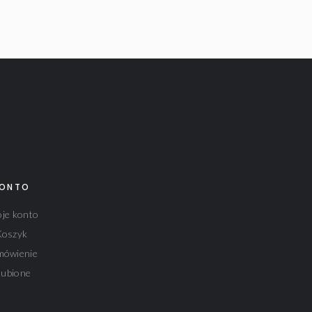
ONTO
je konto
Koszyk
mówienie
lubione