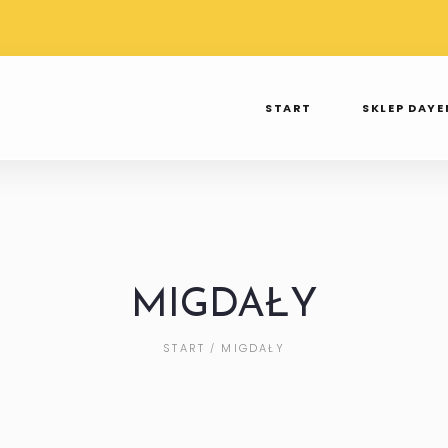
TAWA PRZY
WYSYŁKA OD 3 DO 7 DNI
SPR
 250ZŁ
TAK TWIERDZI INPOST
INS
START
SKLEP DAY
MIGDAŁY
START
MIGDAŁY
/