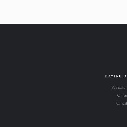
DAYENU D
Współpr
O na
Konta