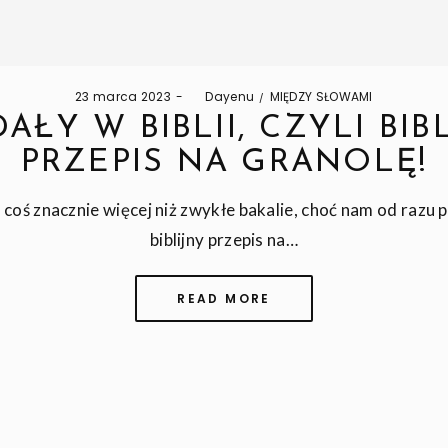
Posted
Posted
23 marca 2023
by
Dayenu
MIĘDZY SŁOWAMI
on
in
AŁY W BIBLII, CZYLI BIB
PRZEPIS NA GRANOLĘ!
o coś znacznie więcej niż zwykłe bakalie, choć nam od razu
biblijny przepis na…
READ MORE