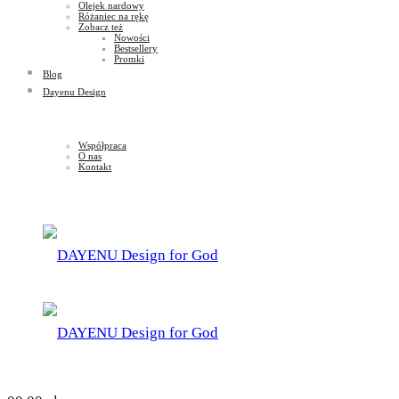
Olejek nardowy
Różaniec na rękę
Zobacz też
Nowości
Bestsellery
Promki
Blog
Dayenu Design
Współpraca
O nas
Kontakt