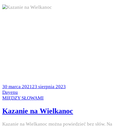
Posted
30 marca 2021
23 sierpnia 2023
on
by
Dayenu
Posted
MIĘDZY SŁOWAMI
in
Kazanie na Wielkanoc
Kazanie na Wielkanoc można powiedzieć bez słów. Na