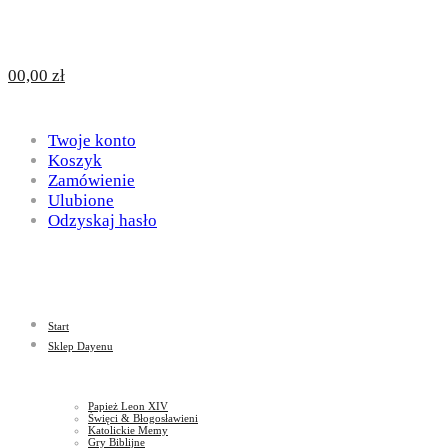
Design
DAYENU
0
0,00
zł
for
Twoje konto
Design
Koszyk
Zamówienie
Ulubione
Odzyskaj hasło
God
for
Start
God
Sklep Dayenu
Papież Leon XIV
Święci & Błogosławieni
Katolickie Memy
Gry Biblijne