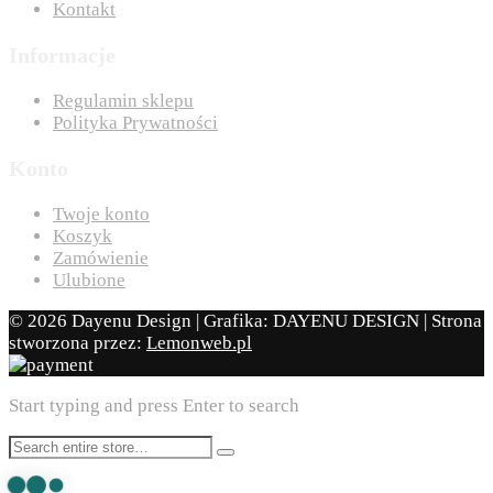
Kontakt
Informacje
Regulamin sklepu
Polityka Prywatności
Konto
Twoje konto
Koszyk
Zamówienie
Ulubione
© 2026 Dayenu Design | Grafika: DAYENU DESIGN | Strona
stworzona przez:
Lemonweb.pl
Start typing and press Enter to search