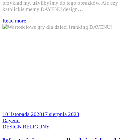
przykład my, użylibyśmy do tego obrazków. Ale czy
katolickie memy DAYENU design…
Read more
Posted
10 listopada 2020
17 sierpnia 2023
on
by
Dayenu
Posted
DESIGN RELIGIJNY
in