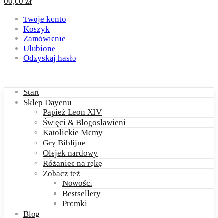
0
0,00
zł
Twoje konto
Koszyk
Zamówienie
Ulubione
Odzyskaj hasło
Start
Sklep Dayenu
Papież Leon XIV
Święci & Błogosławieni
Katolickie Memy
Gry Biblijne
Olejek nardowy
Różaniec na rękę
Zobacz też
Nowości
Bestsellery
Promki
Blog