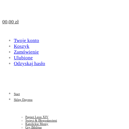
Design
DAYENU
0
0,00
zł
for
Twoje konto
Design
Koszyk
Zamówienie
Ulubione
Odzyskaj hasło
God
for
Start
God
Sklep Dayenu
Papież Leon XIV
Święci & Błogosławieni
Katolickie Memy
Gry Biblijne