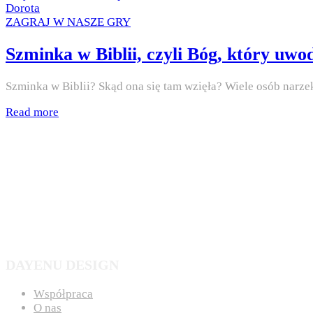
on
by
Dorota
Posted
ZAGRAJ W NASZE GRY
in
Szminka w Biblii, czyli Bóg, który uwo
Szminka w Biblii? Skąd ona się tam wzięła? Wiele osób narze
Read more
DAYENU DESIGN
Współpraca
O nas