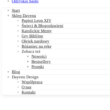
Odzyskaj hasło
Start
Sklep Dayenu
Papież Leon XIV
Święci & Błogosławieni
Katolickie Memy
Gry Biblijne
Olejek nardowy
Różaniec na rękę
Zobacz też
Nowości
Bestsellery
Promki
Blog
Dayenu Design
Współpraca
O nas
Kontakt