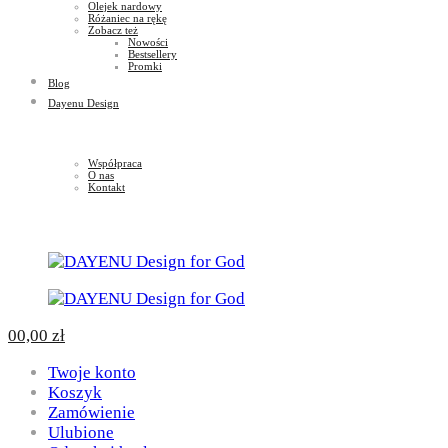
Olejek nardowy
Różaniec na rękę
Zobacz też
Nowości
Bestsellery
Promki
Blog
Dayenu Design
Współpraca
O nas
Kontakt
0
0,00
zł
Twoje konto
Koszyk
Zamówienie
Ulubione