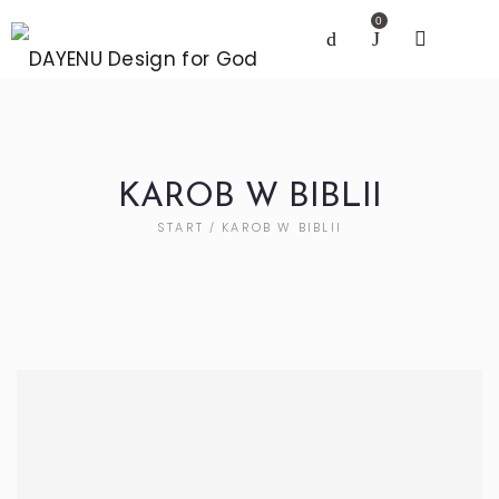
0
KAROB W BIBLII
START
KAROB W BIBLII
/