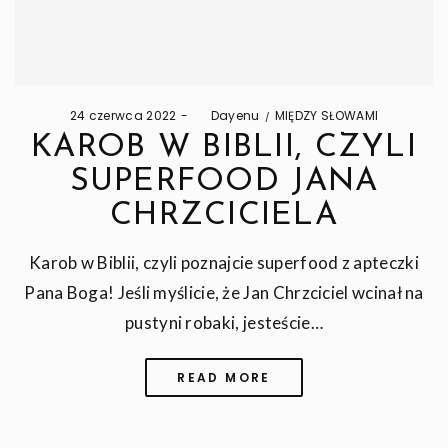
Posted
Posted
24 czerwca 2022
by
Dayenu
MIĘDZY SŁOWAMI
on
in
KAROB W BIBLII, CZYLI
SUPERFOOD JANA
CHRZCICIELA
Karob w Biblii, czyli poznajcie superfood z apteczki
Pana Boga! Jeśli myślicie, że Jan Chrzciciel wcinał na
pustyni robaki, jesteście…
READ MORE