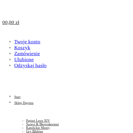
Design
DAYENU
0
0,00
zł
for
Twoje konto
Design
Koszyk
Zamówienie
Ulubione
Odzyskaj hasło
God
for
Start
God
Sklep Dayenu
Papież Leon XIV
Święci & Błogosławieni
Katolickie Memy
Gry Biblijne