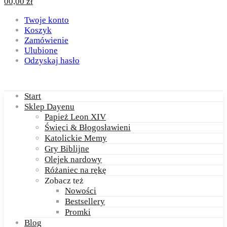
0
0,00
zł
Twoje konto
Koszyk
Zamówienie
Ulubione
Odzyskaj hasło
Start
Sklep Dayenu
Papież Leon XIV
Święci & Błogosławieni
Katolickie Memy
Gry Biblijne
Olejek nardowy
Różaniec na rękę
Zobacz też
Nowości
Bestsellery
Promki
Blog