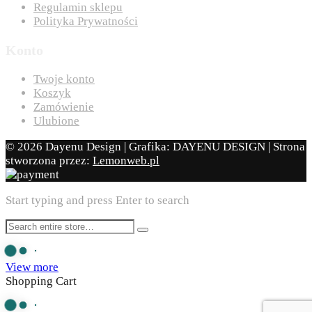
Regulamin sklepu
Polityka Prywatności
Konto
Twoje konto
Koszyk
Zamówienie
Ulubione
© 2026 Dayenu Design | Grafika: DAYENU DESIGN | Strona
stworzona przez:
Lemonweb.pl
Start typing and press Enter to search
View more
Shopping Cart