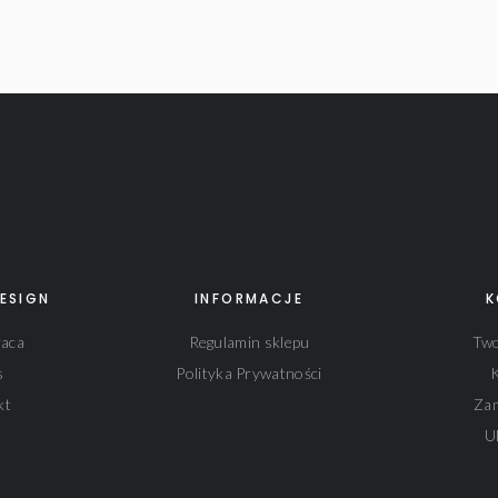
ESIGN
INFORMACJE
K
aca
Regulamin sklepu
Two
s
Polityka Prywatności
kt
Za
U