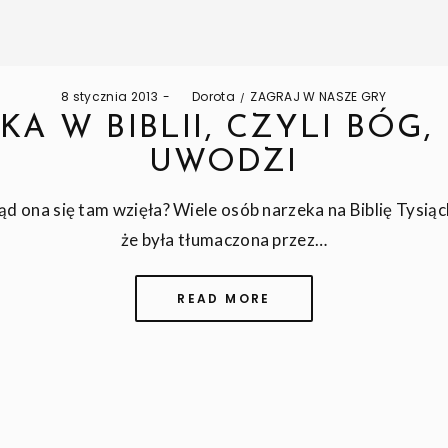
Posted
Posted
8 stycznia 2013
by
Dorota
ZAGRAJ W NASZE GRY
on
in
KA W BIBLII, CZYLI BÓG,
UWODZI
kąd ona się tam wzięła? Wiele osób narzeka na Biblię Tysiąc
że była tłumaczona przez…
READ MORE