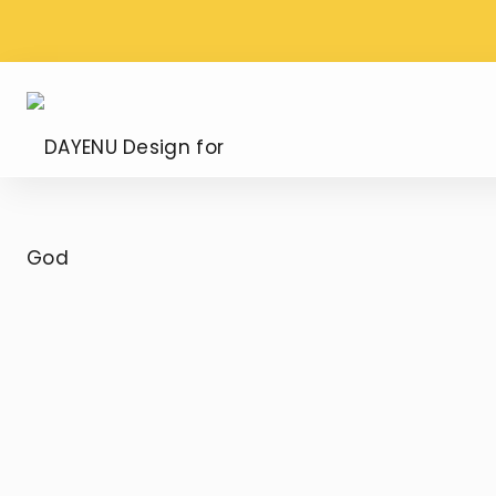
WYSYŁKA PROSTO Z
DARMOWA DOS
WATYKANU
ZAMÓWIENIU OD
DAYENU
Design
for