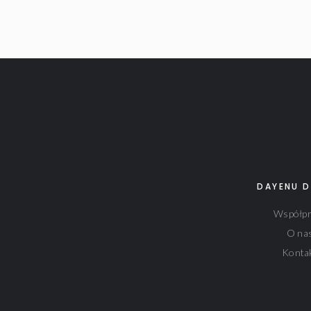
DAYENU D
Współpr
O na
Konta