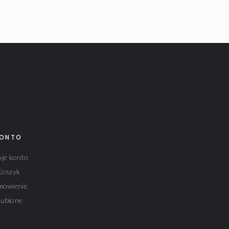
ONTO
je konto
Koszyk
mówienie
lubione