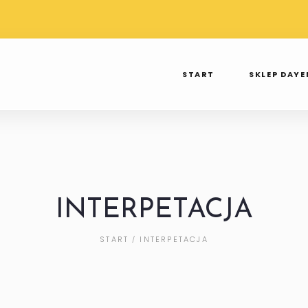
TAWA PRZY
WYSYŁKA OD 3 DO 7 DNI
SPR
 250ZŁ
TAK TWIERDZI INPOST
INS
START
SKLEP DAY
INTERPETACJA
START
INTERPETACJA
/