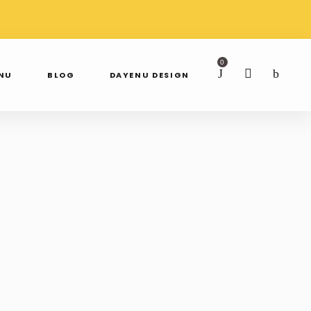
AWDŹ NAS NA
SPRAWDŹ NAS NA
TAGRAMIE
FACEBOOKU
0
ENU
BLOG
DAYENU DESIGN