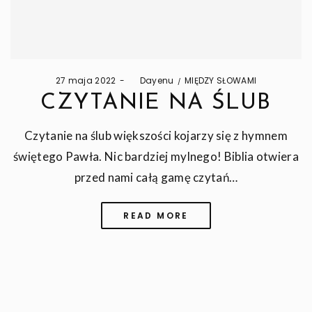
Posted
Posted
27 maja 2022
by
Dayenu
MIĘDZY SŁOWAMI
on
in
CZYTANIE NA ŚLUB
Czytanie na ślub większości kojarzy się z hymnem
świętego Pawła. Nic bardziej mylnego! Biblia otwiera
przed nami całą gamę czytań…
READ MORE