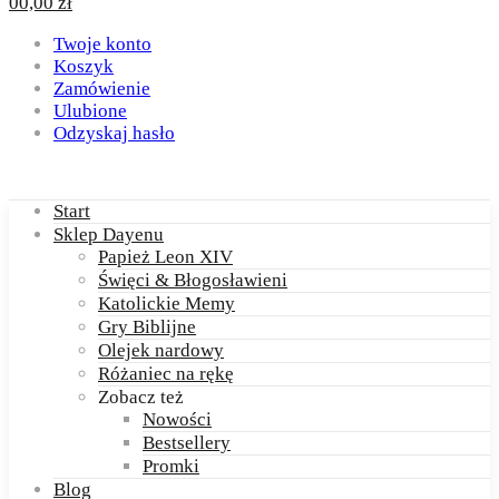
0
0,00
zł
Twoje konto
Koszyk
Zamówienie
Ulubione
Odzyskaj hasło
Start
Sklep Dayenu
Papież Leon XIV
Święci & Błogosławieni
Katolickie Memy
Gry Biblijne
Olejek nardowy
Różaniec na rękę
Zobacz też
Nowości
Bestsellery
Promki
Blog