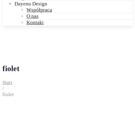
Dayenu Design
Współpraca
O nas
Kontakt
fiolet
Start
/
fiolet