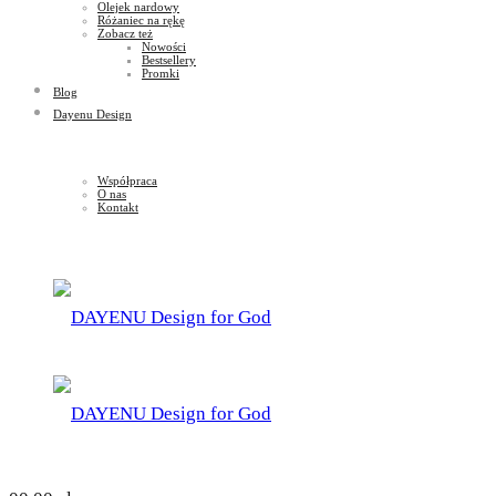
Olejek nardowy
Różaniec na rękę
Zobacz też
Nowości
Bestsellery
Promki
Blog
Dayenu Design
Współpraca
O nas
Kontakt