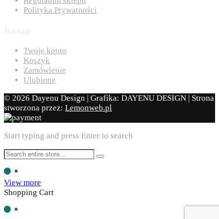
Regulamin sklepu
Polityka Prywatności
Konto
Twoje konto
Koszyk
Zamówienie
Ulubione
© 2026 Dayenu Design | Grafika: DAYENU DESIGN | Strona
stworzona przez:
Lemonweb.pl
Start typing and press Enter to search
View more
Shopping Cart