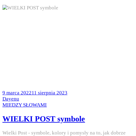
Posted
9 marca 2022
11 sierpnia 2023
on
by
Dayenu
Posted
MIĘDZY SŁOWAMI
in
WIELKI POST symbole
Wielki Post - symbole, kolory i pomysły na to, jak dobrze