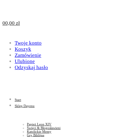
Design
DAYENU
0
0,00
zł
for
Twoje konto
Design
Koszyk
Zamówienie
Ulubione
Odzyskaj hasło
God
for
Start
God
Sklep Dayenu
Papież Leon XIV
Święci & Błogosławieni
Katolickie Memy
Gry Biblijne