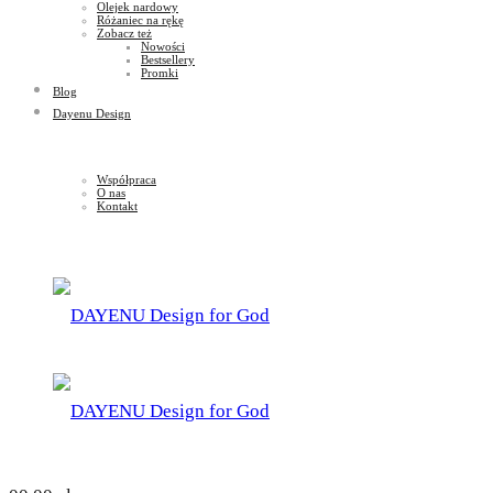
Olejek nardowy
Różaniec na rękę
Zobacz też
Nowości
Bestsellery
Promki
Blog
Dayenu Design
Współpraca
O nas
Kontakt