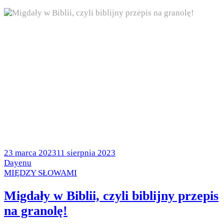
Posted
23 marca 2023
11 sierpnia 2023
on
by
Dayenu
Posted
MIĘDZY SŁOWAMI
in
Migdały w Biblii, czyli biblijny przepis
na granolę!