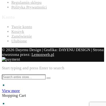
Regulamin sklepu
Polityka Prywatności
Konto
Twoje konto
Koszyk
Zamówienie
Ulubione
© 2026 Dayenu Design | Grafika: DAYENU DESIGN | Strona
stworzona przez:
Lemonweb.pl
Start typing and press Enter to search
View more
Shopping Cart