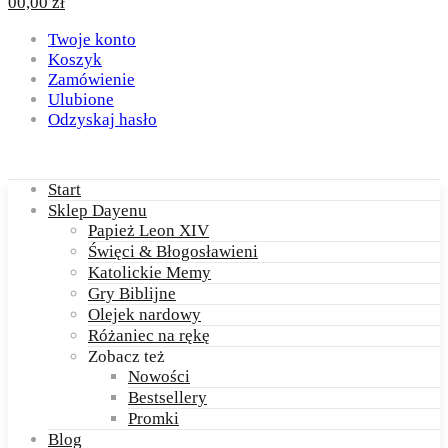
0
0,00
zł
Twoje konto
Koszyk
Zamówienie
Ulubione
Odzyskaj hasło
Start
Sklep Dayenu
Papież Leon XIV
Święci & Błogosławieni
Katolickie Memy
Gry Biblijne
Olejek nardowy
Różaniec na rękę
Zobacz też
Nowości
Bestsellery
Promki
Blog