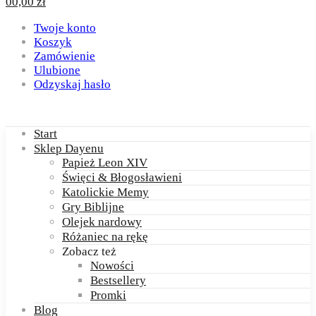
0
0,00
zł
Twoje konto
Koszyk
Zamówienie
Ulubione
Odzyskaj hasło
Start
Sklep Dayenu
Papież Leon XIV
Święci & Błogosławieni
Katolickie Memy
Gry Biblijne
Olejek nardowy
Różaniec na rękę
Zobacz też
Nowości
Bestsellery
Promki
Blog