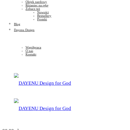
Olejek nardowy
Różaniec na rękę
Zobacz też
Nowości
Bestsellery
Promki
Blog
Dayenu Design
Współpraca
O nas
Kontakt