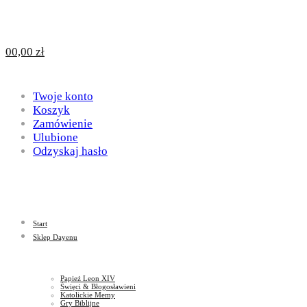
Design
DAYENU
0
0,00
zł
for
Twoje konto
Design
Koszyk
Zamówienie
Ulubione
Odzyskaj hasło
God
for
Start
God
Sklep Dayenu
Papież Leon XIV
Święci & Błogosławieni
Katolickie Memy
Gry Biblijne