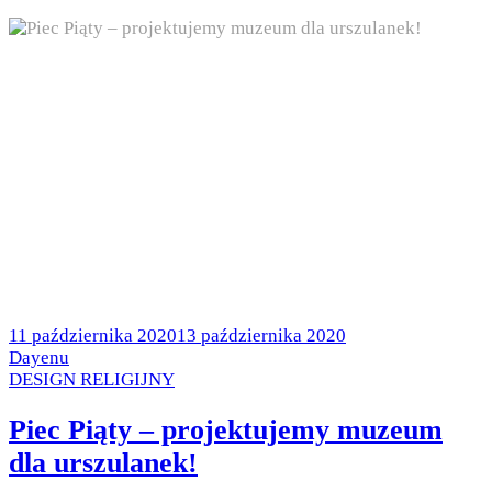
Posted
11 października 2020
13 października 2020
on
by
Dayenu
Posted
DESIGN RELIGIJNY
in
Piec Piąty – projektujemy muzeum
dla urszulanek!