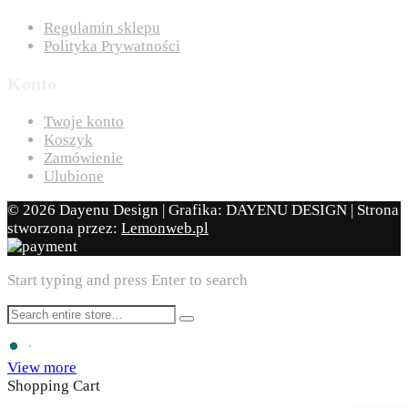
Regulamin sklepu
Polityka Prywatności
Konto
Twoje konto
Koszyk
Zamówienie
Ulubione
© 2026 Dayenu Design | Grafika: DAYENU DESIGN | Strona
stworzona przez:
Lemonweb.pl
Start typing and press Enter to search
View more
Shopping Cart