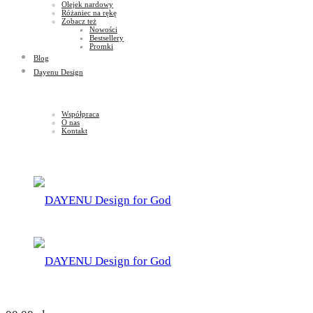
Olejek nardowy
Różaniec na rękę
Zobacz też
Nowości
Bestsellery
Promki
Blog
Dayenu Design
Współpraca
O nas
Kontakt