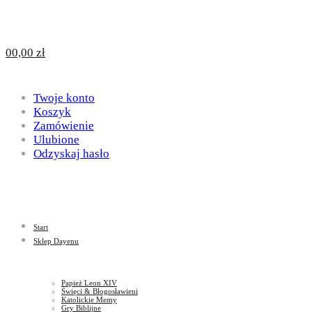
Design
DAYENU
0
0,00
zł
for
Twoje konto
Design
Koszyk
Zamówienie
Ulubione
Odzyskaj hasło
God
for
Start
God
Sklep Dayenu
Papież Leon XIV
Święci & Błogosławieni
Katolickie Memy
Gry Biblijne