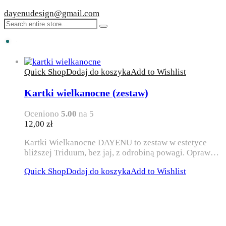
dayenudesign@gmail.com
Quick Shop
Dodaj do koszyka
Add to Wishlist
Kartki wielkanocne (zestaw)
Oceniono
5.00
na 5
12,00
zł
Kartki Wielkanocne DAYENU to zestaw w estetyce
bliższej Triduum, bez jaj, z odrobiną powagi. Opraw…
Quick Shop
Dodaj do koszyka
Add to Wishlist