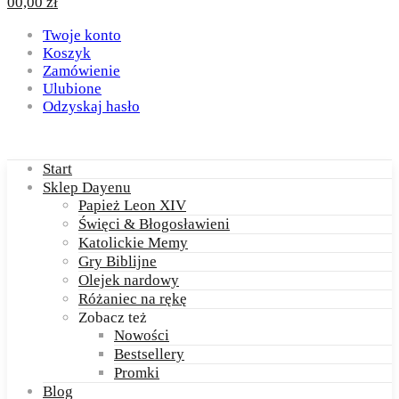
0
0,00
zł
Twoje konto
Koszyk
Zamówienie
Ulubione
Odzyskaj hasło
Start
Sklep Dayenu
Papież Leon XIV
Święci & Błogosławieni
Katolickie Memy
Gry Biblijne
Olejek nardowy
Różaniec na rękę
Zobacz też
Nowości
Bestsellery
Promki
Blog