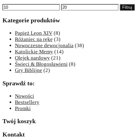
Cena
Cena
Filtruj
min
max
Kategorie produktów
Papież Leon XIV
(8)
Różaniec na rękę
(3)
Nowoczesne dewocjonalia
(38)
Katolickie Memy
(14)
Olejek nardowy
(21)
Święci & Błogosławieni
(8)
Gry Biblijne
(2)
Sprawdź to:
Nowości
Bestsellery
Promki
Twój koszyk
Kontakt