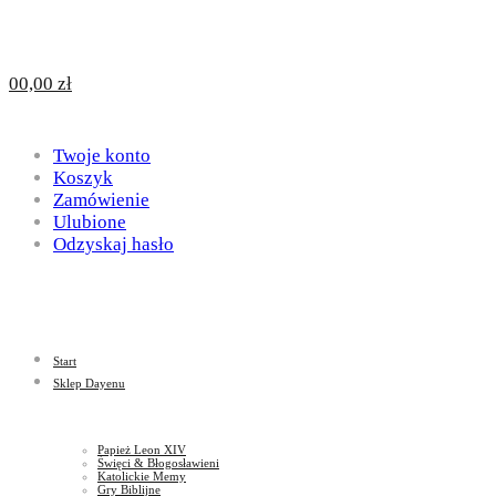
Design
DAYENU
0
0,00
zł
for
Twoje konto
Design
Koszyk
Zamówienie
Ulubione
Odzyskaj hasło
God
for
Start
God
Sklep Dayenu
Papież Leon XIV
Święci & Błogosławieni
Katolickie Memy
Gry Biblijne