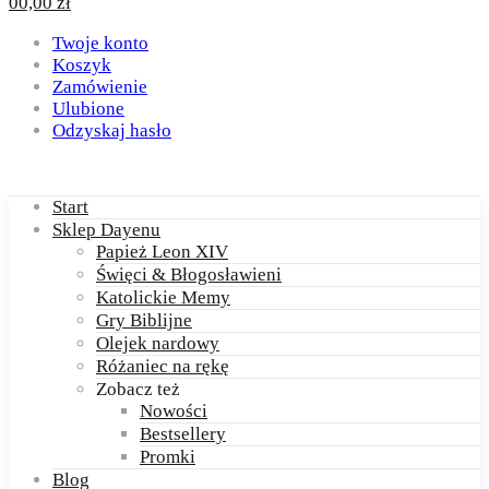
0
0,00
zł
Twoje konto
Koszyk
Zamówienie
Ulubione
Odzyskaj hasło
Start
Sklep Dayenu
Papież Leon XIV
Święci & Błogosławieni
Katolickie Memy
Gry Biblijne
Olejek nardowy
Różaniec na rękę
Zobacz też
Nowości
Bestsellery
Promki
Blog