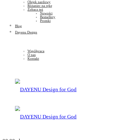
Olejek nardowy
Różaniec na rękę
Zobacz też
Nowości
Bestsellery
Promki
Blog
Dayenu Design
Współpraca
O nas
Kontakt