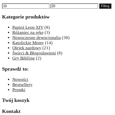
Cena
Cena
Filtruj
min
max
Kategorie produktów
Papież Leon XIV
(8)
Różaniec na rękę
(3)
Nowoczesne dewocjonalia
(38)
Katolickie Memy
(14)
Olejek nardowy
(21)
Święci & Błogosławieni
(8)
Gry Biblijne
(2)
Sprawdź to:
Nowości
Bestsellery
Promki
Twój koszyk
Kontakt