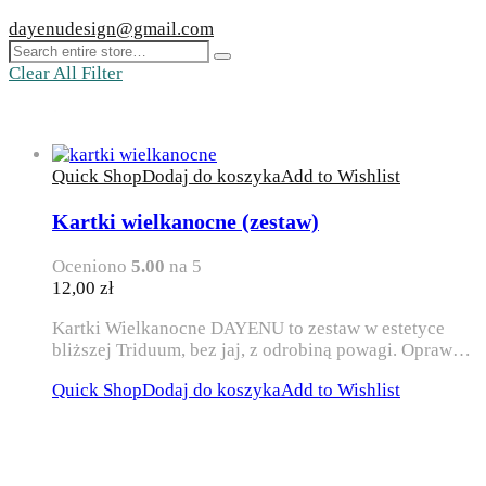
dayenudesign@gmail.com
Clear All Filter
Quick Shop
Dodaj do koszyka
Add to Wishlist
Kartki wielkanocne (zestaw)
Oceniono
5.00
na 5
12,00
zł
Kartki Wielkanocne DAYENU to zestaw w estetyce
bliższej Triduum, bez jaj, z odrobiną powagi. Opraw…
Quick Shop
Dodaj do koszyka
Add to Wishlist