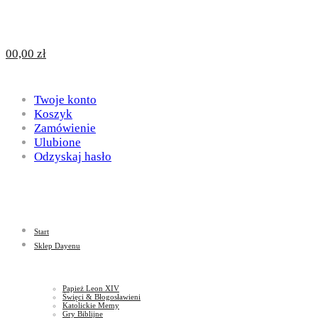
Design
DAYENU
0
0,00
zł
for
Twoje konto
Design
Koszyk
Zamówienie
Ulubione
Odzyskaj hasło
God
for
Start
God
Sklep Dayenu
Papież Leon XIV
Święci & Błogosławieni
Katolickie Memy
Gry Biblijne