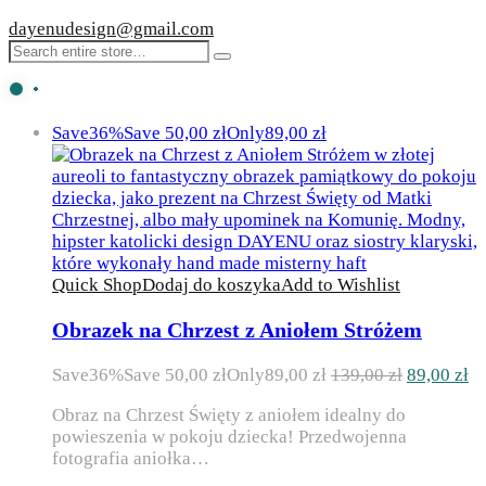
dayenudesign@gmail.com
Save
36%
Save
50,00
zł
Only
89,00
zł
Quick Shop
Dodaj do koszyka
Add to Wishlist
Obrazek na Chrzest z Aniołem Stróżem
Pierwotna
Ak
Save
36%
Save
50,00
zł
Only
89,00
zł
139,00
zł
89,00
zł
cena
ce
Obraz na Chrzest Święty z aniołem idealny do
wynosiła:
wy
powieszenia w pokoju dziecka! Przedwojenna
139,00 zł.
89
fotografia aniołka…