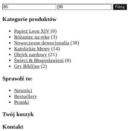
Cena
Cena
Filtruj
min
max
Kategorie produktów
Papież Leon XIV
(8)
Różaniec na rękę
(3)
Nowoczesne dewocjonalia
(38)
Katolickie Memy
(14)
Olejek nardowy
(21)
Święci & Błogosławieni
(8)
Gry Biblijne
(2)
Sprawdź to:
Nowości
Bestsellery
Promki
Twój koszyk
Kontakt