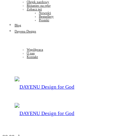
Olejek nardowy
Różaniec na rękę
Zobacz też
Nowości
Bestsellery
Promki
Blog
Dayenu Design
Współpraca
O nas
Kontakt