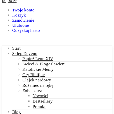
0
0,00
zł
Twoje konto
Koszyk
Zamówienie
Ulubione
Odzyskaj hasło
Start
Sklep Dayenu
Papież Leon XIV
Święci & Błogosławieni
Katolickie Memy
Gry Biblijne
Olejek nardowy
Różaniec na rękę
Zobacz też
Nowości
Bestsellery
Promki
Blog