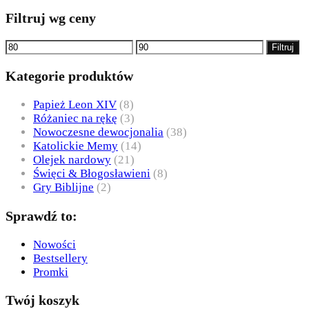
Filtruj wg ceny
Cena
Cena
Filtruj
min
max
Kategorie produktów
Papież Leon XIV
(8)
Różaniec na rękę
(3)
Nowoczesne dewocjonalia
(38)
Katolickie Memy
(14)
Olejek nardowy
(21)
Święci & Błogosławieni
(8)
Gry Biblijne
(2)
Sprawdź to:
Nowości
Bestsellery
Promki
Twój koszyk