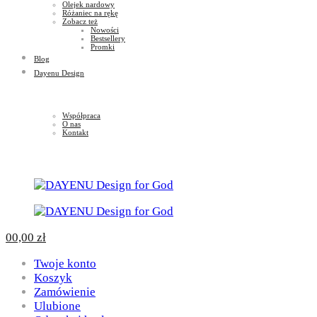
Olejek nardowy
Różaniec na rękę
Zobacz też
Nowości
Bestsellery
Promki
Blog
Dayenu Design
Współpraca
O nas
Kontakt
0
0,00
zł
Twoje konto
Koszyk
Zamówienie
Ulubione