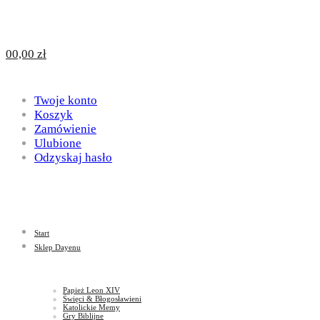
Design
DAYENU
0
0,00
zł
for
Twoje konto
Design
Koszyk
Zamówienie
Ulubione
Odzyskaj hasło
God
for
Start
God
Sklep Dayenu
Papież Leon XIV
Święci & Błogosławieni
Katolickie Memy
Gry Biblijne