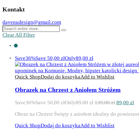
Kontakt
dayenudesign@gmail.com
Clear All Filter
Save
36%
Save
50,00
zł
Only
89,00
zł
Quick Shop
Dodaj do koszyka
Add to Wishlist
Obrazek na Chrzest z Aniołem Stróżem
Pierwotna
Ak
Save
36%
Save
50,00
zł
Only
89,00
zł
139,00
zł
89,00
zł
cena
ce
Obraz na Chrzest Święty z aniołem idealny do powiesze
wynosiła:
wy
139,00 zł.
89
Quick Shop
Dodaj do koszyka
Add to Wishlist