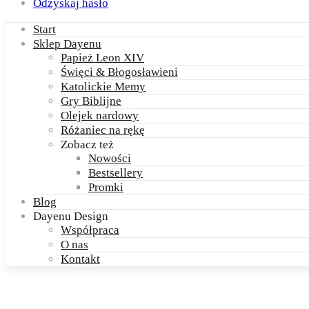
Odzyskaj hasło
Start
Sklep Dayenu
Papież Leon XIV
Święci & Błogosławieni
Katolickie Memy
Gry Biblijne
Olejek nardowy
Różaniec na rękę
Zobacz też
Nowości
Bestsellery
Promki
Blog
Dayenu Design
Współpraca
O nas
Kontakt