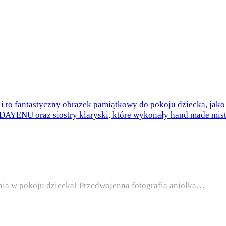
tualna
na
nia w pokoju dziecka! Przedwojenna fotografia aniołka…
nosi:
,00 zł.