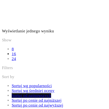
Wyświetlanie jednego wyniku
Show
8
16
24
Filters
Sort by
Sortuj wg popularności
Sortuj wg średniej oceny
Sortuj od najnowszych
Sortuj po cenie od najniższej
Sortuj po cenie od najwyższej