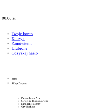
Design
DAYENU
0
0,00
zł
for
Twoje konto
Design
Koszyk
Zamówienie
Ulubione
Odzyskaj hasło
God
for
Start
God
Sklep Dayenu
Papież Leon XIV
Święci & Błogosławieni
Katolickie Memy
Gry Biblijne