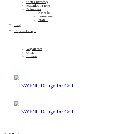
Olejek nardowy
Różaniec na rękę
Zobacz też
Nowości
Bestsellery
Promki
Blog
Dayenu Design
Współpraca
O nas
Kontakt