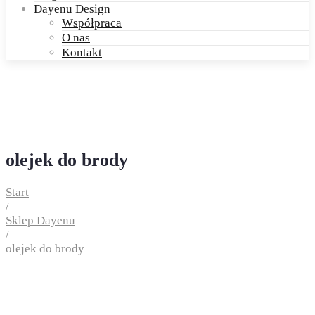
Dayenu Design
Współpraca
O nas
Kontakt
olejek do brody
Start
/
Sklep Dayenu
/
olejek do brody