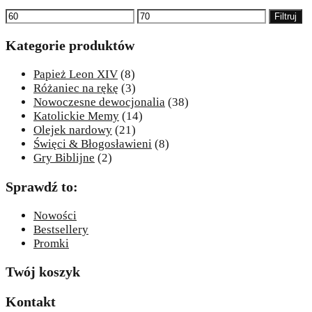
Cena
Cena
Filtruj
min
max
Kategorie produktów
Papież Leon XIV
(8)
Różaniec na rękę
(3)
Nowoczesne dewocjonalia
(38)
Katolickie Memy
(14)
Olejek nardowy
(21)
Święci & Błogosławieni
(8)
Gry Biblijne
(2)
Sprawdź to:
Nowości
Bestsellery
Promki
Twój koszyk
Kontakt