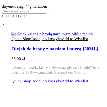
dayenudesign@gmail.com
Clear All Filter
Quick Shop
Dodaj do koszyka
Add to Wishlist
Olejek do brody z nardem i mirrą [30ML]
65,00
zł
„Wonny olejek, który spływa na głowę i brodę” to w
psalmie 133 wyznacznik braterstwa. Wam…
Quick Shop
Dodaj do koszyka
Add to Wishlist