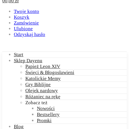
0
0,00
zł
Twoje konto
Koszyk
Zamówienie
Ulubione
Odzyskaj hasło
Start
Sklep Dayenu
Papież Leon XIV
Święci & Błogosławieni
Katolickie Memy
Gry Biblijne
Olejek nardowy
Różaniec na rękę
Zobacz też
Nowości
Bestsellery
Promki
Blog