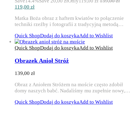
Save
14.4%
Save
20,00
zł
Only
119,00
zł
139,00
zł
Pierwotna
Aktualna
119,00
zł
cena
cena
Matka Boża obraz z haftem kwiatów to połączenie
wynosiła:
wynosi:
techniki rzeźby i fotografii z tradycyjną metodą…
139,00 zł.
119,00 zł.
Quick Shop
Dodaj do koszyka
Add to Wishlist
Quick Shop
Dodaj do koszyka
Add to Wishlist
Obrazek Anioł Stróż
139,00
zł
Obraz z Aniołem Stróżem na moście często zdobił
domy naszych babć. Nadaliśmy mu zupełnie nowy,…
Quick Shop
Dodaj do koszyka
Add to Wishlist