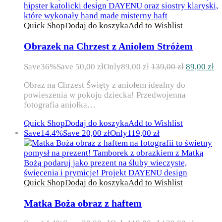
Quick Shop
Dodaj do koszyka
Add to Wishlist
Obrazek na Chrzest z Aniołem Stróżem
Pierwotna
Ak
Save
36%
Save
50,00
zł
Only
89,00
zł
139,00
zł
89,00
zł
cena
ce
Obraz na Chrzest Święty z aniołem idealny do
wynosiła:
wy
powieszenia w pokoju dziecka! Przedwojenna
139,00 zł.
89
fotografia aniołka…
Quick Shop
Dodaj do koszyka
Add to Wishlist
Save
14.4%
Save
20,00
zł
Only
119,00
zł
Quick Shop
Dodaj do koszyka
Add to Wishlist
Matka Boża obraz z haftem