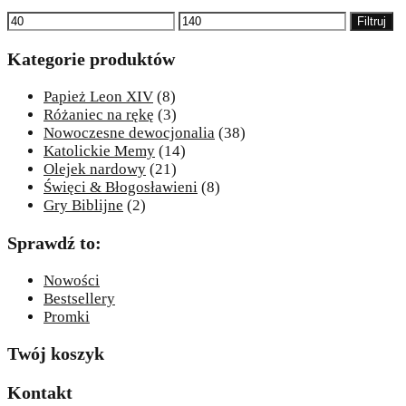
Cena
Cena
Filtruj
min
max
Kategorie produktów
Papież Leon XIV
(8)
Różaniec na rękę
(3)
Nowoczesne dewocjonalia
(38)
Katolickie Memy
(14)
Olejek nardowy
(21)
Święci & Błogosławieni
(8)
Gry Biblijne
(2)
Sprawdź to:
Nowości
Bestsellery
Promki
Twój koszyk
Kontakt