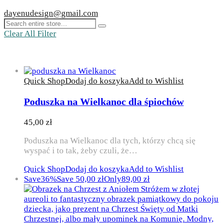
dayenudesign@gmail.com
Clear All Filter
Quick Shop
Dodaj do koszyka
Add to Wishlist
Poduszka na Wielkanoc dla śpiochów
45,00
zł
Poduszka na Wielkanoc dla tych, którzy chcą się
wyspać i to tak, żeby czuli, że…
Quick Shop
Dodaj do koszyka
Add to Wishlist
Save
36%
Save
50,00
zł
Only
89,00
zł