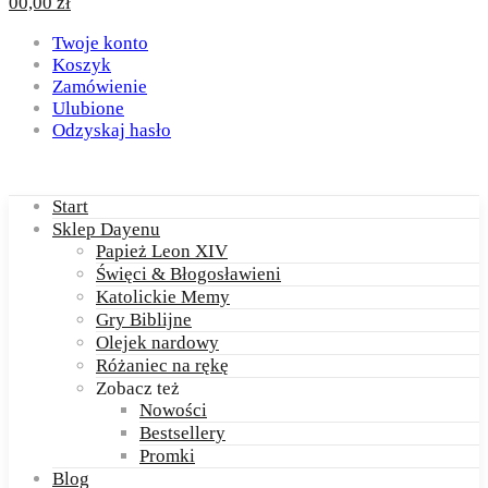
0
0,00
zł
Twoje konto
Koszyk
Zamówienie
Ulubione
Odzyskaj hasło
Start
Sklep Dayenu
Papież Leon XIV
Święci & Błogosławieni
Katolickie Memy
Gry Biblijne
Olejek nardowy
Różaniec na rękę
Zobacz też
Nowości
Bestsellery
Promki
Blog