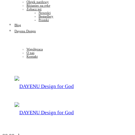
Olejek nardowy
Różaniec na rękę
Zobacz też
Nowości
Bestsellery
Promki
Blog
Dayenu Design
Współpraca
O nas
Kontakt