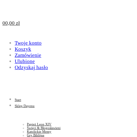
Design
DAYENU
0
0,00
zł
for
Twoje konto
Design
Koszyk
Zamówienie
Ulubione
Odzyskaj hasło
God
for
Start
God
Sklep Dayenu
Papież Leon XIV
Święci & Błogosławieni
Katolickie Memy
Gry Biblijne