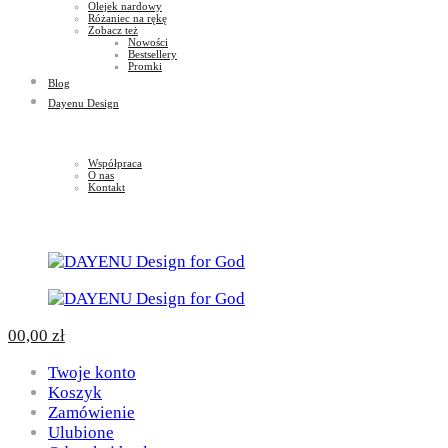
Olejek nardowy
Różaniec na rękę
Zobacz też
Nowości
Bestsellery
Promki
Blog
Dayenu Design
Współpraca
O nas
Kontakt
0
0,00
zł
Twoje konto
Koszyk
Zamówienie
Ulubione