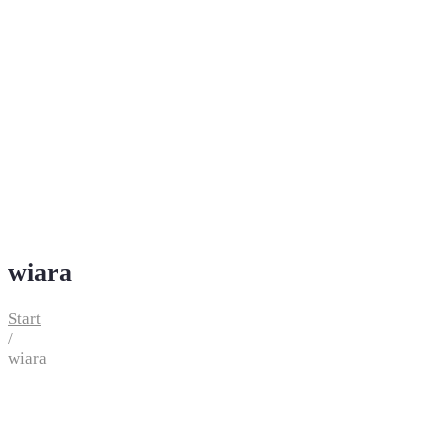
wiara
Start
/
wiara