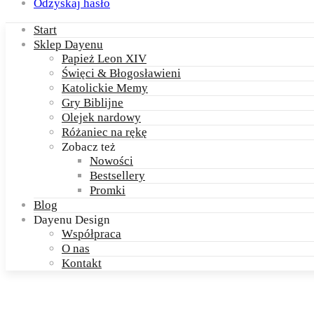
Odzyskaj hasło
Start
Sklep Dayenu
Papież Leon XIV
Święci & Błogosławieni
Katolickie Memy
Gry Biblijne
Olejek nardowy
Różaniec na rękę
Zobacz też
Nowości
Bestsellery
Promki
Blog
Dayenu Design
Współpraca
O nas
Kontakt