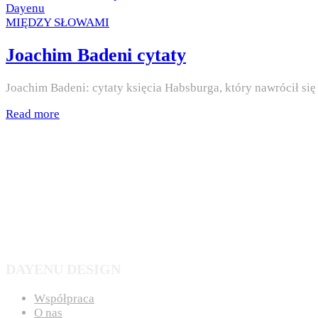
on
by
Dayenu
Posted
MIĘDZY SŁOWAMI
in
Joachim Badeni cytaty
Joachim Badeni: cytaty księcia Habsburga, który nawrócił si
Read more
DAYENU DESIGN
Współpraca
O nas