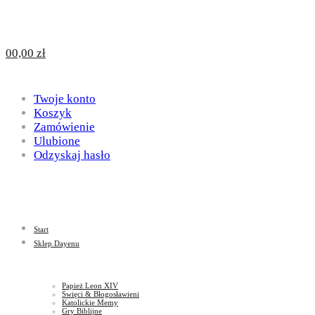
Design
DAYENU
0
0,00
zł
for
Twoje konto
Design
Koszyk
Zamówienie
Ulubione
Odzyskaj hasło
God
for
Start
God
Sklep Dayenu
Papież Leon XIV
Święci & Błogosławieni
Katolickie Memy
Gry Biblijne