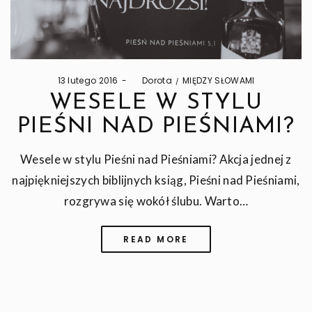
Posted
Posted
13 lutego 2016
by
Dorota
MIĘDZY SŁOWAMI
on
in
WESELE W STYLU
PIEŚNI NAD PIEŚNIAMI?
Wesele w stylu Pieśni nad Pieśniami? Akcja jednej z
najpiękniejszych biblijnych ksiąg, Pieśni nad Pieśniami,
rozgrywa się wokół ślubu. Warto…
READ MORE