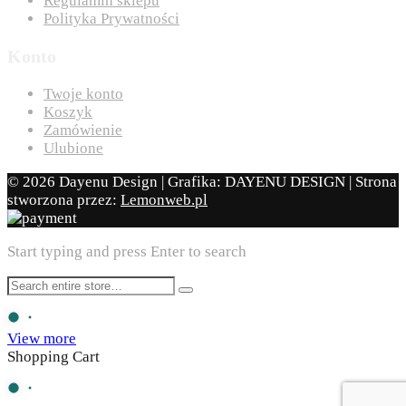
Regulamin sklepu
Polityka Prywatności
Konto
Twoje konto
Koszyk
Zamówienie
Ulubione
© 2026 Dayenu Design | Grafika: DAYENU DESIGN | Strona
stworzona przez:
Lemonweb.pl
Start typing and press Enter to search
View more
Shopping Cart