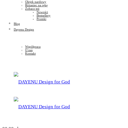
Olejek nardowy
Różaniec na rękę
Zobacz też
Nowości
Bestsellery
Promki
Blog
Dayenu Design
Współpraca
O nas
Kontakt