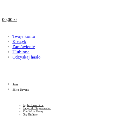
Design
DAYENU
0
0,00
zł
for
Twoje konto
Design
Koszyk
Zamówienie
Ulubione
Odzyskaj hasło
God
for
Start
God
Sklep Dayenu
Papież Leon XIV
Święci & Błogosławieni
Katolickie Memy
Gry Biblijne