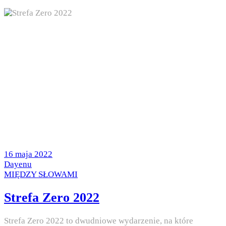
Posted
16 maja 2022
on
by
Dayenu
Posted
MIĘDZY SŁOWAMI
in
Strefa Zero 2022
Strefa Zero 2022 to dwudniowe wydarzenie, na które