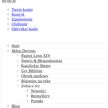
0
0,00
zł
Twoje konto
Koszyk
Zamówienie
Ulubione
Odzyskaj hasło
Start
Sklep Dayenu
Papież Leon XIV
Święci & Błogosławieni
Katolickie Memy
Gry Biblijne
Olejek nardowy
Różaniec na rękę
Zobacz też
Nowości
Bestsellery
Promki
Blog