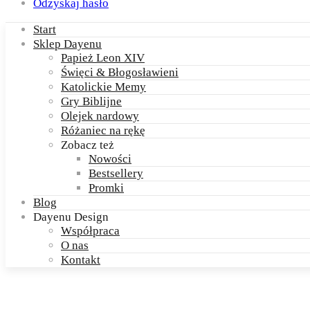
Odzyskaj hasło
Start
Sklep Dayenu
Papież Leon XIV
Święci & Błogosławieni
Katolickie Memy
Gry Biblijne
Olejek nardowy
Różaniec na rękę
Zobacz też
Nowości
Bestsellery
Promki
Blog
Dayenu Design
Współpraca
O nas
Kontakt