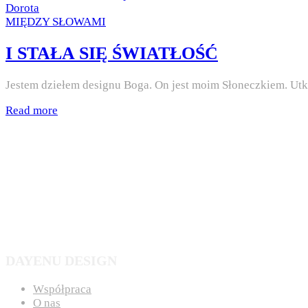
on
by
Dorota
Posted
MIĘDZY SŁOWAMI
in
I STAŁA SIĘ ŚWIATŁOŚĆ
Jestem dziełem designu Boga. On jest moim Słoneczkiem. Utk
Read more
DAYENU DESIGN
Współpraca
O nas