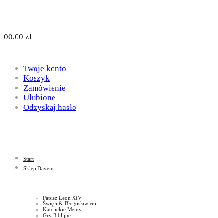
Design
DAYENU
0
0,00
zł
for
Twoje konto
Design
Koszyk
Zamówienie
Ulubione
Odzyskaj hasło
God
for
Start
God
Sklep Dayenu
Papież Leon XIV
Święci & Błogosławieni
Katolickie Memy
Gry Biblijne