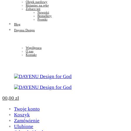
Olejek nardowy
Różaniec na rękę
Zobacz też
Nowości
Bestsellery
Promki
Blog
Dayenu Design
Współpraca
O nas
Kontakt
0
0,00
zł
Twoje konto
Koszyk
Zamówienie
Ulubione