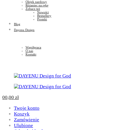
Olejek nardowy
Różaniec na rękę
Zobacz też
Nowości
Bestsellery
Promki
Blog
Dayenu Design
Współpraca
O nas
Kontakt
0
0,00
zł
Twoje konto
Koszyk
Zamówienie
Ulubione