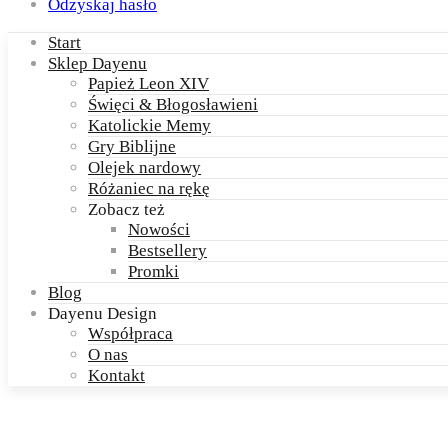
Odzyskaj hasło
Start
Sklep Dayenu
Papież Leon XIV
Święci & Błogosławieni
Katolickie Memy
Gry Biblijne
Olejek nardowy
Różaniec na rękę
Zobacz też
Nowości
Bestsellery
Promki
Blog
Dayenu Design
Współpraca
O nas
Kontakt