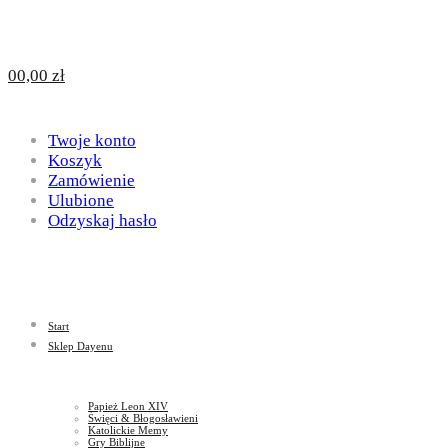
Design
DAYENU
0
0,00
zł
for
Twoje konto
Design
Koszyk
Zamówienie
Ulubione
Odzyskaj hasło
God
for
Start
God
Sklep Dayenu
Papież Leon XIV
Święci & Błogosławieni
Katolickie Memy
Gry Biblijne