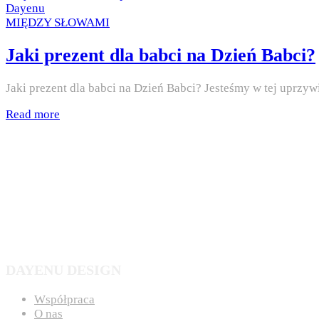
on
by
Dayenu
Posted
MIĘDZY SŁOWAMI
in
Jaki prezent dla babci na Dzień Babci?
Jaki prezent dla babci na Dzień Babci? Jesteśmy w tej uprzy
Read more
DAYENU DESIGN
Współpraca
O nas