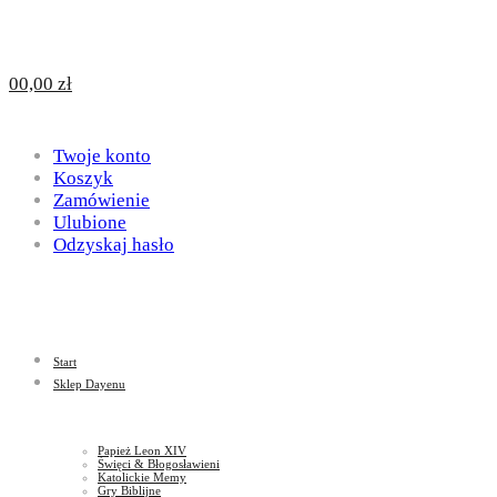
Design
DAYENU
0
0,00
zł
for
Twoje konto
Design
Koszyk
Zamówienie
Ulubione
Odzyskaj hasło
God
for
Start
God
Sklep Dayenu
Papież Leon XIV
Święci & Błogosławieni
Katolickie Memy
Gry Biblijne