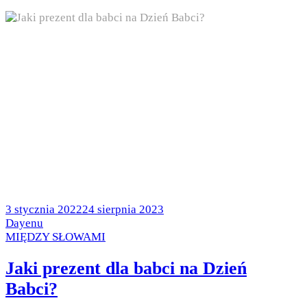
Posted
3 stycznia 2022
24 sierpnia 2023
on
by
Dayenu
Posted
MIĘDZY SŁOWAMI
in
Jaki prezent dla babci na Dzień
Babci?