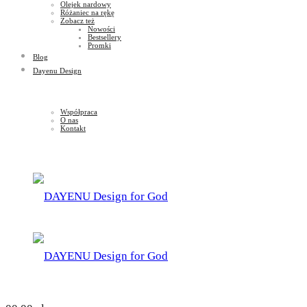
Olejek nardowy
Różaniec na rękę
Zobacz też
Nowości
Bestsellery
Promki
Blog
Dayenu Design
Współpraca
O nas
Kontakt