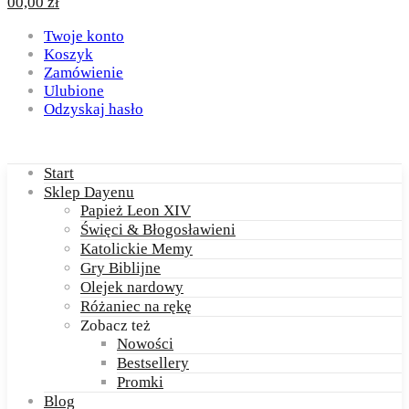
0
0,00
zł
Twoje konto
Koszyk
Zamówienie
Ulubione
Odzyskaj hasło
Start
Sklep Dayenu
Papież Leon XIV
Święci & Błogosławieni
Katolickie Memy
Gry Biblijne
Olejek nardowy
Różaniec na rękę
Zobacz też
Nowości
Bestsellery
Promki
Blog