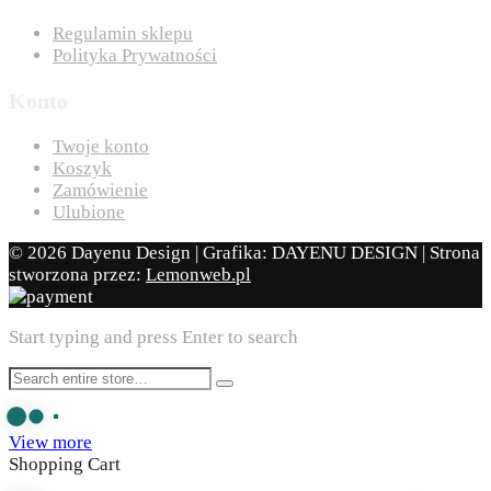
Regulamin sklepu
Polityka Prywatności
Konto
Twoje konto
Koszyk
Zamówienie
Ulubione
© 2026 Dayenu Design | Grafika: DAYENU DESIGN | Strona
stworzona przez:
Lemonweb.pl
Start typing and press Enter to search
View more
Shopping Cart