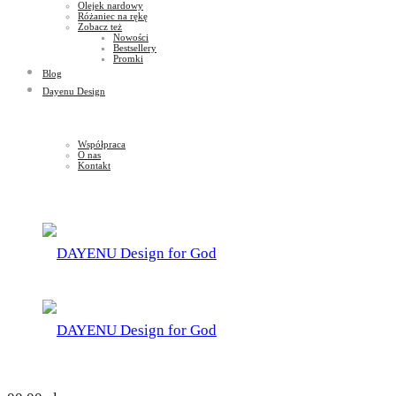
Olejek nardowy
Różaniec na rękę
Zobacz też
Nowości
Bestsellery
Promki
Blog
Dayenu Design
Współpraca
O nas
Kontakt