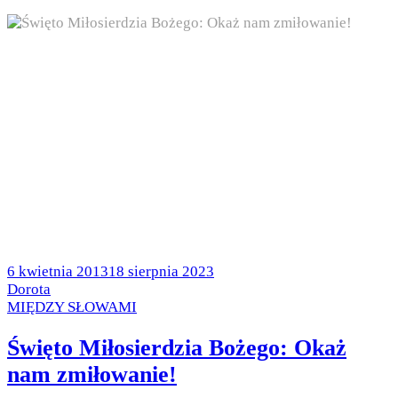
Posted
6 kwietnia 2013
18 sierpnia 2023
on
by
Dorota
Posted
MIĘDZY SŁOWAMI
in
Święto Miłosierdzia Bożego: Okaż
nam zmiłowanie!