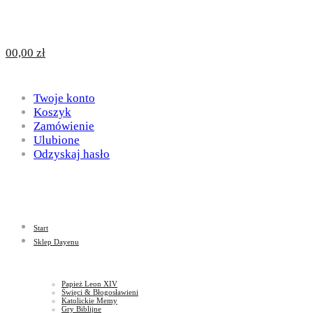
Design
DAYENU
0
0,00
zł
for
Twoje konto
Design
Koszyk
Zamówienie
Ulubione
Odzyskaj hasło
God
for
Start
God
Sklep Dayenu
Papież Leon XIV
Święci & Błogosławieni
Katolickie Memy
Gry Biblijne