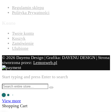
Regulamin sklepu
Polityka Prywatności
Konto
Twoje konto
Koszyk
Zamówienie
Ulubione
© 2026 Dayenu Design | Grafika: DAYENU DESIGN | Strona
stworzona przez:
Lemonweb.pl
Start typing and press Enter to search
View more
Shopping Cart