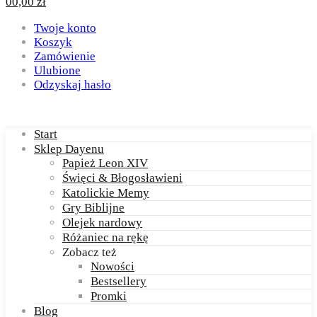
0
0,00
zł
Twoje konto
Koszyk
Zamówienie
Ulubione
Odzyskaj hasło
Start
Sklep Dayenu
Papież Leon XIV
Święci & Błogosławieni
Katolickie Memy
Gry Biblijne
Olejek nardowy
Różaniec na rękę
Zobacz też
Nowości
Bestsellery
Promki
Blog