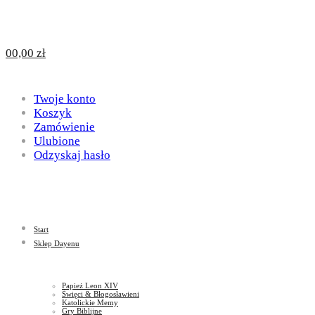
Design
DAYENU
0
0,00
zł
for
Twoje konto
Design
Koszyk
Zamówienie
Ulubione
Odzyskaj hasło
God
for
Start
God
Sklep Dayenu
Papież Leon XIV
Święci & Błogosławieni
Katolickie Memy
Gry Biblijne