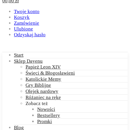
0
0,00
zł
Twoje konto
Koszyk
Zamówienie
Ulubione
Odzyskaj hasło
Start
Sklep Dayenu
Papież Leon XIV
Święci & Błogosławieni
Katolickie Memy
Gry Biblijne
Olejek nardowy
Różaniec na rękę
Zobacz też
Nowości
Bestsellery
Promki
Blog