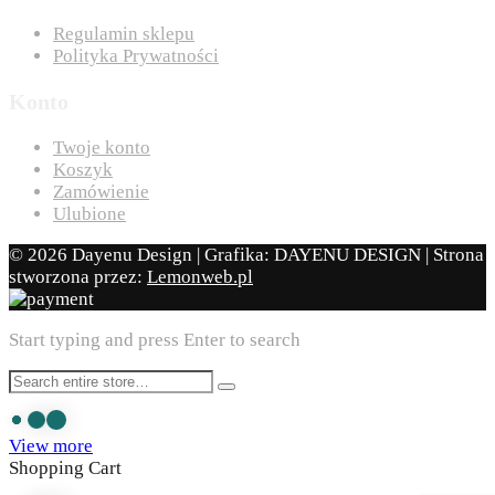
Regulamin sklepu
Polityka Prywatności
Konto
Twoje konto
Koszyk
Zamówienie
Ulubione
© 2026 Dayenu Design | Grafika: DAYENU DESIGN | Strona
stworzona przez:
Lemonweb.pl
Start typing and press Enter to search
View more
Shopping Cart