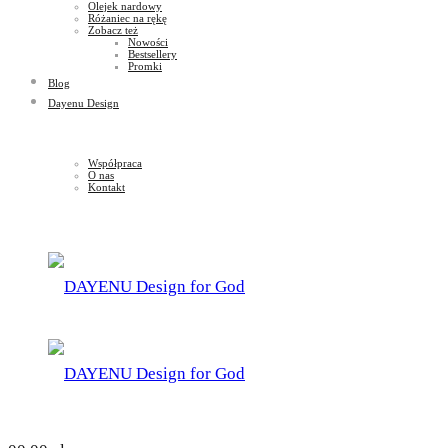
Olejek nardowy
Różaniec na rękę
Zobacz też
Nowości
Bestsellery
Promki
Blog
Dayenu Design
Współpraca
O nas
Kontakt