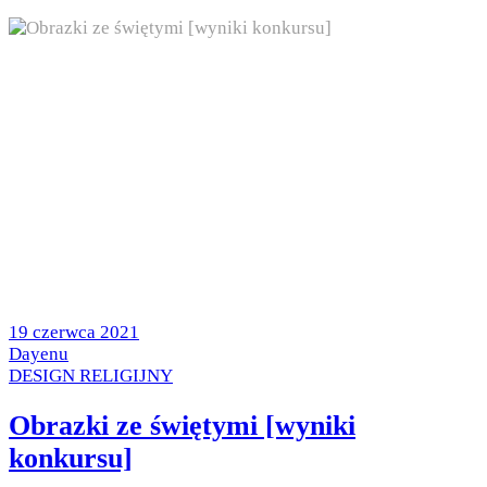
Posted
19 czerwca 2021
on
by
Dayenu
Posted
DESIGN RELIGIJNY
in
Obrazki ze świętymi [wyniki
konkursu]