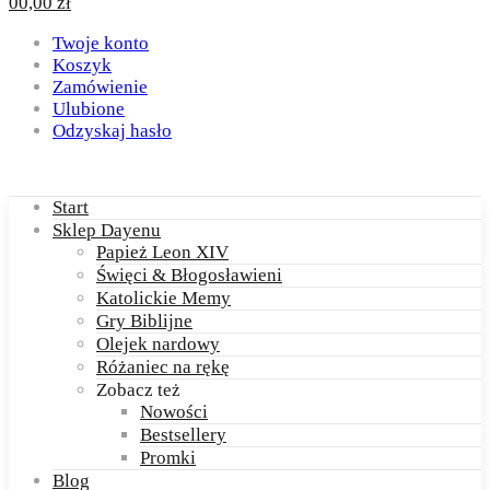
0
0,00
zł
Twoje konto
Koszyk
Zamówienie
Ulubione
Odzyskaj hasło
Start
Sklep Dayenu
Papież Leon XIV
Święci & Błogosławieni
Katolickie Memy
Gry Biblijne
Olejek nardowy
Różaniec na rękę
Zobacz też
Nowości
Bestsellery
Promki
Blog