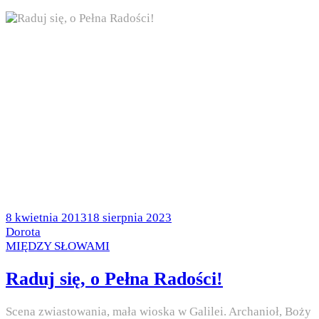
Posted
8 kwietnia 2013
18 sierpnia 2023
on
by
Dorota
Posted
MIĘDZY SŁOWAMI
in
Raduj się, o Pełna Radości!
Scena zwiastowania, mała wioska w Galilei. Archanioł, Boży