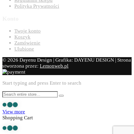
Regulamin sklepu
Polityka Prywatności
Konto
Twoje konto
Koszyk
Zamówienie
Ulubione
© 2026 Dayenu Design | Grafika: DAYENU DESIGN | Strona
stworzona przez:
Lemonweb.pl
Start typing and press Enter to search
View more
Shopping Cart