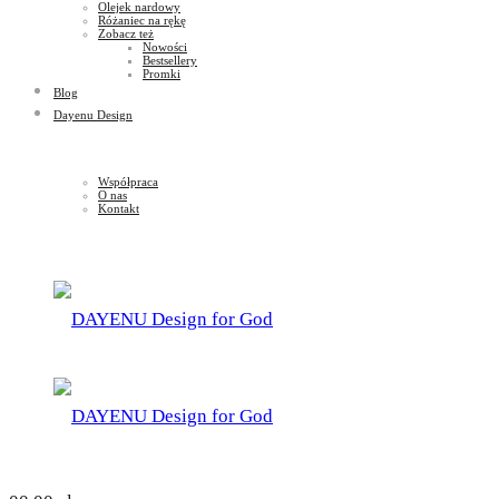
Olejek nardowy
Różaniec na rękę
Zobacz też
Nowości
Bestsellery
Promki
Blog
Dayenu Design
Współpraca
O nas
Kontakt