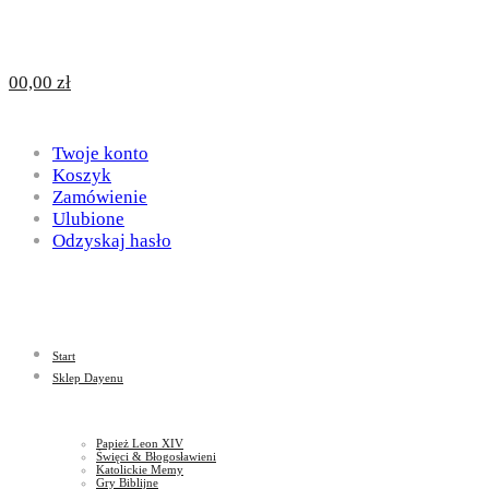
Design
DAYENU
0
0,00
zł
for
Twoje konto
Design
Koszyk
Zamówienie
Ulubione
Odzyskaj hasło
God
for
Start
God
Sklep Dayenu
Papież Leon XIV
Święci & Błogosławieni
Katolickie Memy
Gry Biblijne