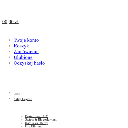
Design
DAYENU
0
0,00
zł
for
Twoje konto
Design
Koszyk
Zamówienie
Ulubione
Odzyskaj hasło
God
for
Start
God
Sklep Dayenu
Papież Leon XIV
Święci & Błogosławieni
Katolickie Memy
Gry Biblijne