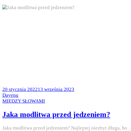
Posted
20 stycznia 2022
13 września 2023
on
by
Dayenu
Posted
MIĘDZY SŁOWAMI
in
Jaka modlitwa przed jedzeniem?
Jaka modlitwa przed jedzeniem? Najlepiej niezbyt długa, bo