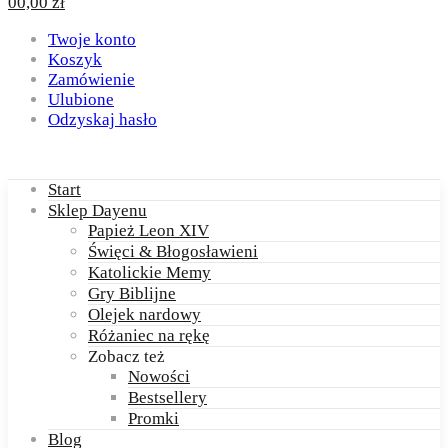
0
0,00
zł
Twoje konto
Koszyk
Zamówienie
Ulubione
Odzyskaj hasło
Start
Sklep Dayenu
Papież Leon XIV
Święci & Błogosławieni
Katolickie Memy
Gry Biblijne
Olejek nardowy
Różaniec na rękę
Zobacz też
Nowości
Bestsellery
Promki
Blog