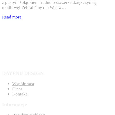
z pustym żołądkiem trudno o szczerze dziękczynną
modlitwę! Zebraliśmy dla Was w…
Read more
DAYENU DESIGN
Współpraca
O nas
Kontakt
Informacje