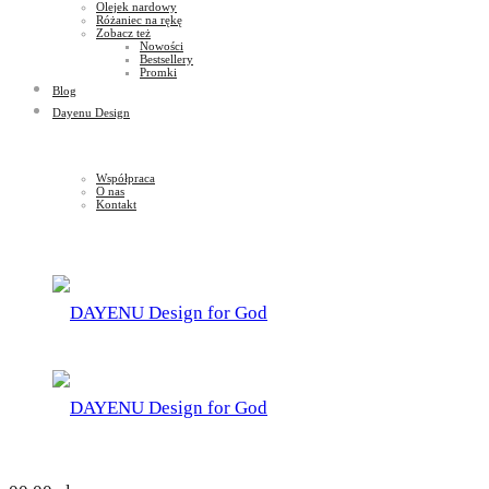
Olejek nardowy
Różaniec na rękę
Zobacz też
Nowości
Bestsellery
Promki
Blog
Dayenu Design
Współpraca
O nas
Kontakt