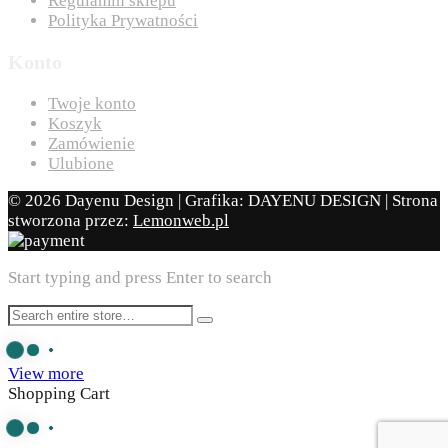
Regulamin sklepu
Polityka Prywatności
Konto
Twoje konto
Koszyk
Zamówienie
Ulubione
© 2026 Dayenu Design | Grafika: DAYENU DESIGN | Strona
stworzona przez:
Lemonweb.pl
Start typing and press Enter to search
View more
Shopping Cart