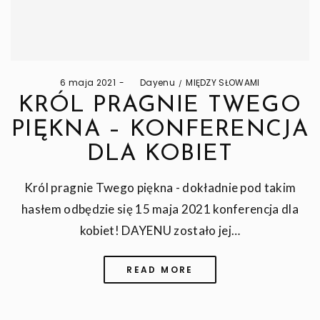
Posted
Posted
6 maja 2021
by
Dayenu
MIĘDZY SŁOWAMI
on
in
KRÓL PRAGNIE TWEGO
PIĘKNA – KONFERENCJA
DLA KOBIET
Król pragnie Twego piękna - dokładnie pod takim
hasłem odbędzie się 15 maja 2021 konferencja dla
kobiet! DAYENU zostało jej…
READ MORE