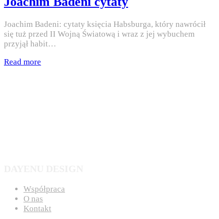
Joachim Badeni cytaty
Joachim Badeni: cytaty księcia Habsburga, który nawrócił
się tuż przed II Wojną Światową i wraz z jej wybuchem
przyjął habit…
Read more
DAYENU DESIGN
Współpraca
O nas
Kontakt