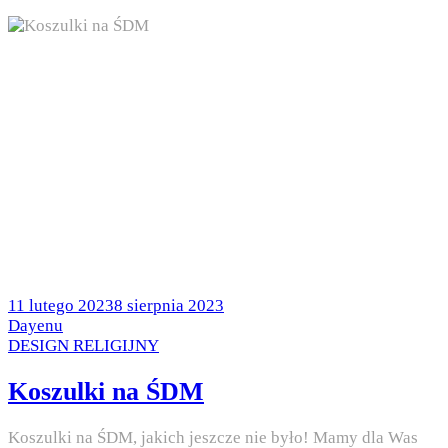
Posted
11 lutego 2023
8 sierpnia 2023
on
by
Dayenu
Posted
DESIGN RELIGIJNY
in
Koszulki na ŚDM
Koszulki na ŚDM, jakich jeszcze nie było! Mamy dla Was