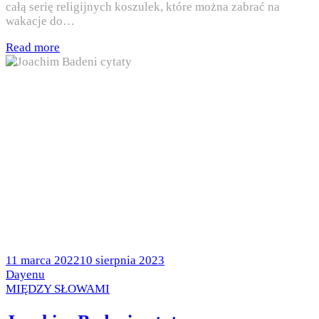
całą serię religijnych koszulek, które można zabrać na
wakacje do…
Read more
Posted
11 marca 2022
10 sierpnia 2023
on
by
Dayenu
Posted
MIĘDZY SŁOWAMI
in