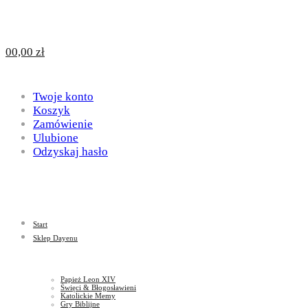
Design
DAYENU
0
0,00
zł
for
Twoje konto
Design
Koszyk
Zamówienie
Ulubione
Odzyskaj hasło
God
for
Start
God
Sklep Dayenu
Papież Leon XIV
Święci & Błogosławieni
Katolickie Memy
Gry Biblijne