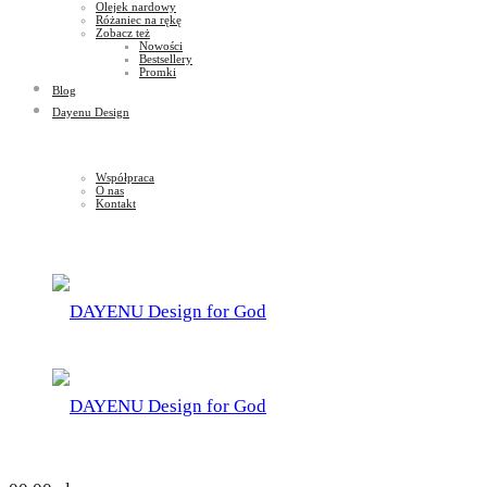
Olejek nardowy
Różaniec na rękę
Zobacz też
Nowości
Bestsellery
Promki
Blog
Dayenu Design
Współpraca
O nas
Kontakt