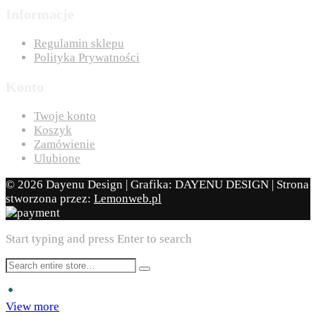
Informacje
Regulamin sklepu
Polityka Prywatności
Konto
Twoje konto
Koszyk
Zamówienie
Ulubione
© 2026 Dayenu Design | Grafika: DAYENU DESIGN | Strona
stworzona przez:
Lemonweb.pl
Start typing and press Enter to search
View more