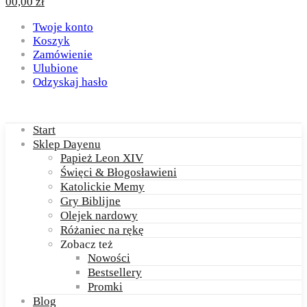
0
0,00
zł
Twoje konto
Koszyk
Zamówienie
Ulubione
Odzyskaj hasło
Start
Sklep Dayenu
Papież Leon XIV
Święci & Błogosławieni
Katolickie Memy
Gry Biblijne
Olejek nardowy
Różaniec na rękę
Zobacz też
Nowości
Bestsellery
Promki
Blog