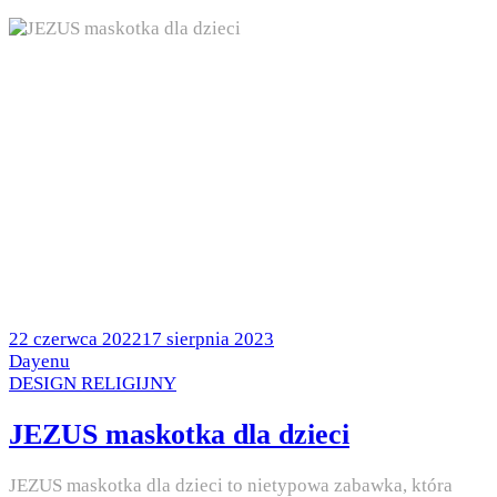
Posted
22 czerwca 2022
17 sierpnia 2023
on
by
Dayenu
Posted
DESIGN RELIGIJNY
in
JEZUS maskotka dla dzieci
JEZUS maskotka dla dzieci to nietypowa zabawka, która