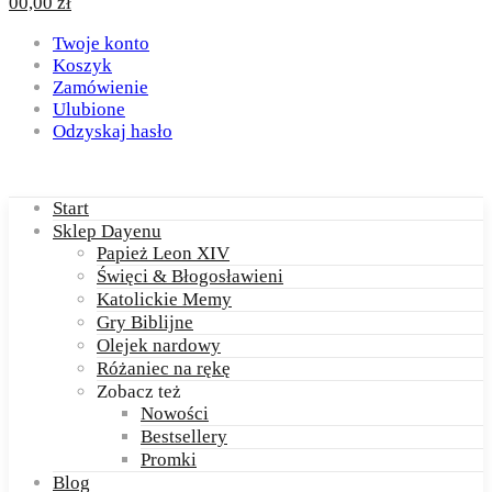
0
0,00
zł
Twoje konto
Koszyk
Zamówienie
Ulubione
Odzyskaj hasło
Start
Sklep Dayenu
Papież Leon XIV
Święci & Błogosławieni
Katolickie Memy
Gry Biblijne
Olejek nardowy
Różaniec na rękę
Zobacz też
Nowości
Bestsellery
Promki
Blog