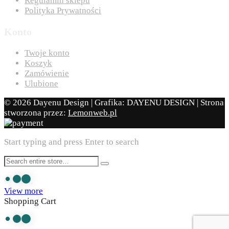
Regulamin sklepu
Polityka Prywatności
Konto
Twoje konto
Koszyk
Zamówienie
Ulubione
© 2026 Dayenu Design | Grafika: DAYENU DESIGN | Strona
stworzona przez:
Lemonweb.pl
Start typing and press Enter to search
View more
Shopping Cart