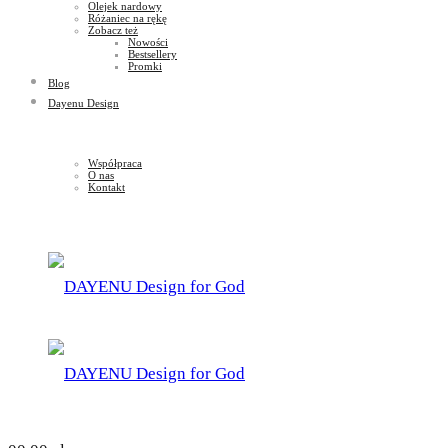
Olejek nardowy
Różaniec na rękę
Zobacz też
Nowości
Bestsellery
Promki
Blog
Dayenu Design
Współpraca
O nas
Kontakt