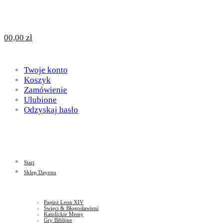
Design
DAYENU
0
0,00
zł
for
Twoje konto
Design
Koszyk
Zamówienie
Ulubione
Odzyskaj hasło
God
for
Start
God
Sklep Dayenu
Papież Leon XIV
Święci & Błogosławieni
Katolickie Memy
Gry Biblijne