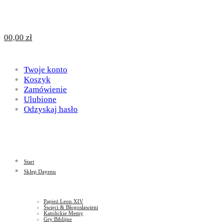
Design
DAYENU
0
0,00
zł
for
Twoje konto
Design
Koszyk
Zamówienie
Ulubione
Odzyskaj hasło
God
for
Start
God
Sklep Dayenu
Papież Leon XIV
Święci & Błogosławieni
Katolickie Memy
Gry Biblijne