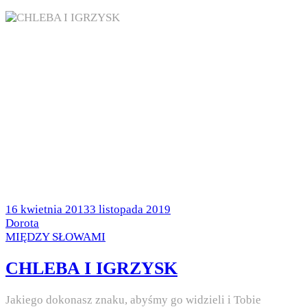
Posted
16 kwietnia 2013
3 listopada 2019
on
by
Dorota
Posted
MIĘDZY SŁOWAMI
in
CHLEBA I IGRZYSK
Jakiego dokonasz znaku, abyśmy go widzieli i Tobie