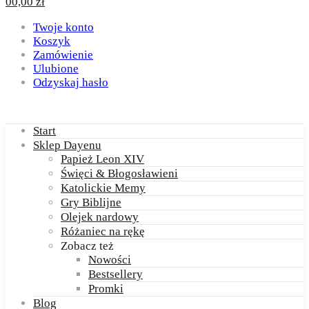
0
0,00
zł
Twoje konto
Koszyk
Zamówienie
Ulubione
Odzyskaj hasło
Start
Sklep Dayenu
Papież Leon XIV
Święci & Błogosławieni
Katolickie Memy
Gry Biblijne
Olejek nardowy
Różaniec na rękę
Zobacz też
Nowości
Bestsellery
Promki
Blog