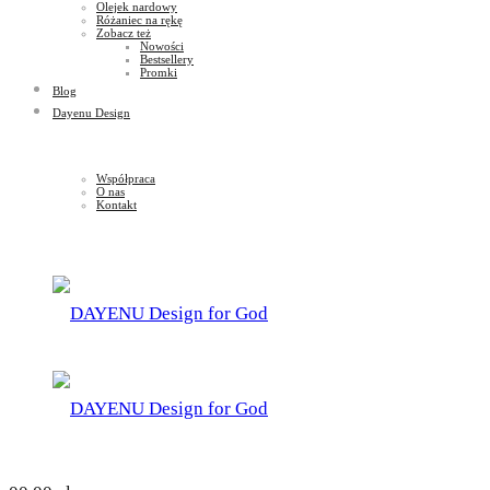
Olejek nardowy
Różaniec na rękę
Zobacz też
Nowości
Bestsellery
Promki
Blog
Dayenu Design
Współpraca
O nas
Kontakt