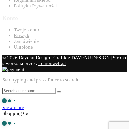
Regulamin sklepu
Polityka Prywatności
Konto
Twoje konto
Koszyk
Zamówienie
Ulubione
© 2026 Dayenu Design | Grafika: DAYENU DESIGN | Strona
stworzona przez:
Lemonweb.pl
Start typing and press Enter to search
View more
Shopping Cart