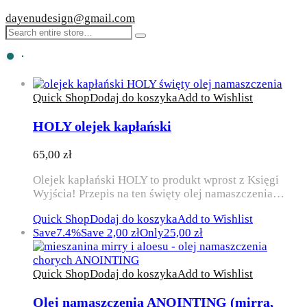
dayenudesign@gmail.com
Quick Shop
Dodaj do koszyka
Add to Wishlist
HOLY olejek kapłański
65,00
zł
Olejek kapłański HOLY to produkt wprost z Księgi
Wyjścia! Przepis na ten święty olej namaszczenia…
Quick Shop
Dodaj do koszyka
Add to Wishlist
Save
7.4%
Save
2,00
zł
Only
25,00
zł
Quick Shop
Dodaj do koszyka
Add to Wishlist
Olej namaszczenia ANOINTING (mirra,