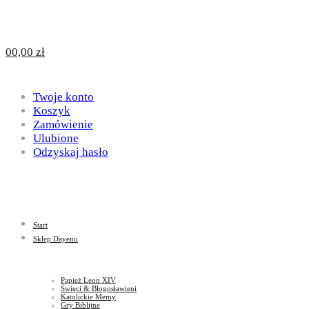
Design
DAYENU
0
0,00
zł
for
Twoje konto
Design
Koszyk
Zamówienie
Ulubione
Odzyskaj hasło
God
for
Start
God
Sklep Dayenu
Papież Leon XIV
Święci & Błogosławieni
Katolickie Memy
Gry Biblijne