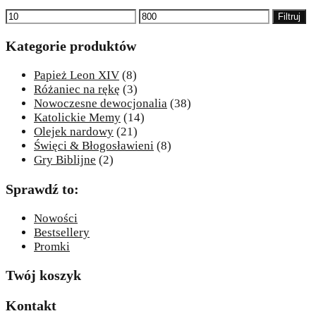
Cena
Cena
Filtruj
min
max
Kategorie produktów
Papież Leon XIV
(8)
Różaniec na rękę
(3)
Nowoczesne dewocjonalia
(38)
Katolickie Memy
(14)
Olejek nardowy
(21)
Święci & Błogosławieni
(8)
Gry Biblijne
(2)
Sprawdź to:
Nowości
Bestsellery
Promki
Twój koszyk
Kontakt