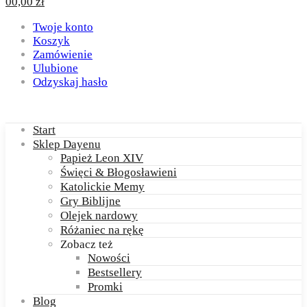
0
0,00
zł
Twoje konto
Koszyk
Zamówienie
Ulubione
Odzyskaj hasło
Start
Sklep Dayenu
Papież Leon XIV
Święci & Błogosławieni
Katolickie Memy
Gry Biblijne
Olejek nardowy
Różaniec na rękę
Zobacz też
Nowości
Bestsellery
Promki
Blog