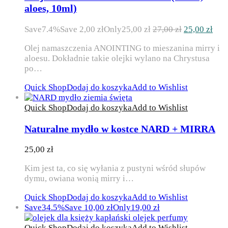
aloes, 10ml)
Pierwotna
Akt
Save
7.4%
Save
2,00
zł
Only
25,00
zł
27,00
zł
25,00
zł
cena
cen
Olej namaszczenia ANOINTING to mieszanina mirry i
wynosiła:
wyn
aloesu. Dokładnie takie olejki wylano na Chrystusa
27,00 zł.
25,0
po…
Quick Shop
Dodaj do koszyka
Add to Wishlist
Quick Shop
Dodaj do koszyka
Add to Wishlist
Naturalne mydło w kostce NARD + MIRRA
25,00
zł
Kim jest ta, co się wyłania z pustyni wśród słupów
dymu, owiana wonią mirry i…
Quick Shop
Dodaj do koszyka
Add to Wishlist
Save
34.5%
Save
10,00
zł
Only
19,00
zł
Quick Shop
Dodaj do koszyka
Add to Wishlist