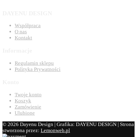
DAYENU DESIGN
Współpraca
O nas
Kontakt
Informacje
Regulamin sklepu
Polityka Prywatności
Konto
Twoje konto
Koszyk
Zamówienie
Ulubione
© 2026 Dayenu Design | Grafika: DAYENU DESIGN | Strona
stworzona przez:
Lemonweb.pl