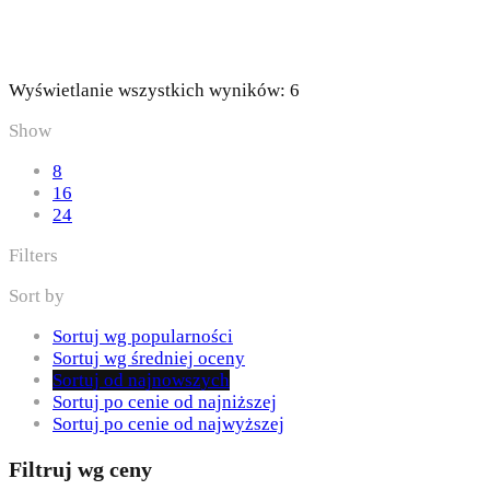
Posortowane
Wyświetlanie wszystkich wyników: 6
według
Show
najnowszych
8
16
24
Filters
Sort by
Sortuj wg popularności
Sortuj wg średniej oceny
Sortuj od najnowszych
Sortuj po cenie od najniższej
Sortuj po cenie od najwyższej
Filtruj wg ceny