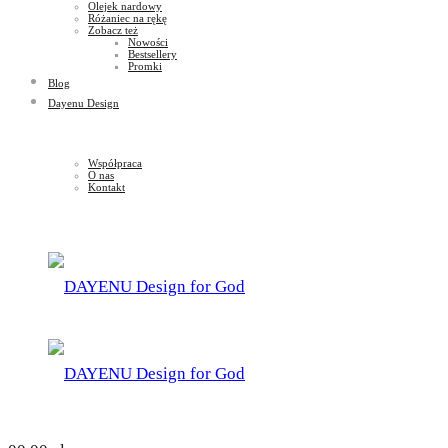
Olejek nardowy
Różaniec na rękę
Zobacz też
Nowości
Bestsellery
Promki
Blog
Dayenu Design
Współpraca
O nas
Kontakt