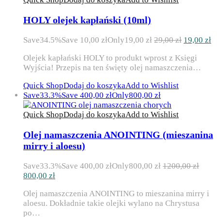
HOLY olejek kapłański (10ml)
Pierwotn
A
Save
34.5%
Save
10,00
zł
Only
19,00
zł
29,00
zł
19,00
zł
cena
c
Olejek kapłański HOLY to produkt wprost z Księgi
wynosiła:
w
Wyjścia! Przepis na ten święty olej namaszczenia…
29,00 zł.
1
Quick Shop
Dodaj do koszyka
Add to Wishlist
Save
33.3%
Save
400,00
zł
Only
800,00
zł
Quick Shop
Dodaj do koszyka
Add to Wishlist
Olej namaszczenia ANOINTING (mieszanina
mirry i aloesu)
Save
33.3%
Save
400,00
zł
Only
800,00
zł
1200,00
zł
Pierwotna
Aktualna
800,00
zł
cena
cena
Olej namaszczenia ANOINTING to mieszanina mirry i
wynosiła:
wynosi:
aloesu. Dokładnie takie olejki wylano na Chrystusa
1200,00 zł.
800,00 zł.
po…