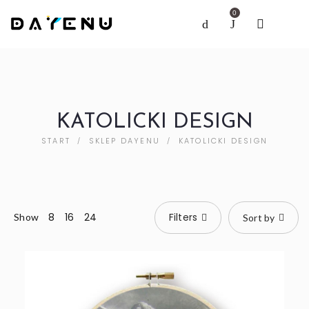
0
KATOLICKI DESIGN
START
SKLEP DAYENU
KATOLICKI DESIGN
/
/
8
16
24
Filters
Show
Sort by