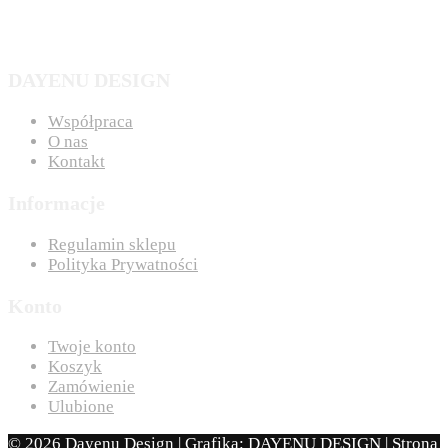
DAYENU DESIGN
Współpraca
O nas
Kontakt
Informacje
Regulamin sklepu
Polityka Prywatności
Konto
Twoje konto
Koszyk
Zamówienie
Ulubione
© 2026 Dayenu Design | Grafika: DAYENU DESIGN | Strona