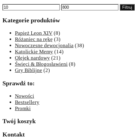
Cena
Cena
Filtruj
min
max
Kategorie produktów
Papież Leon XIV
(8)
Różaniec na rękę
(3)
Nowoczesne dewocjonalia
(38)
Katolickie Memy
(14)
Olejek nardowy
(21)
Święci & Błogosławieni
(8)
Gry Biblijne
(2)
Sprawdź to:
Nowości
Bestsellery
Promki
Twój koszyk
Kontakt