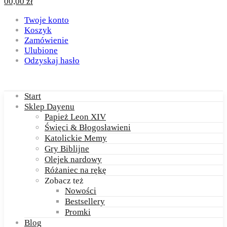
0
0,00
zł
Twoje konto
Koszyk
Zamówienie
Ulubione
Odzyskaj hasło
Start
Sklep Dayenu
Papież Leon XIV
Święci & Błogosławieni
Katolickie Memy
Gry Biblijne
Olejek nardowy
Różaniec na rękę
Zobacz też
Nowości
Bestsellery
Promki
Blog