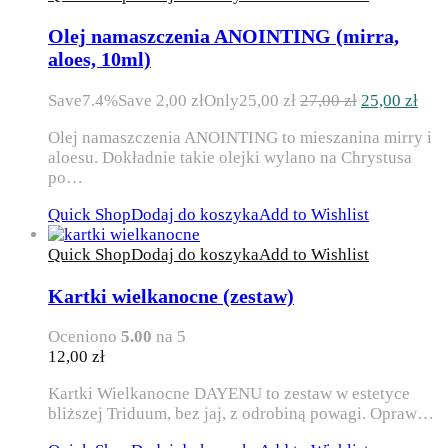
Olej namaszczenia ANOINTING (mirra,
aloes, 10ml)
Pierwotna
Akt
Save
7.4%
Save
2,00
zł
Only
25,00
zł
27,00
zł
25,00
zł
cena
cen
Olej namaszczenia ANOINTING to mieszanina mirry i
wynosiła:
wyn
aloesu. Dokładnie takie olejki wylano na Chrystusa
27,00 zł.
25,0
po…
Quick Shop
Dodaj do koszyka
Add to Wishlist
Quick Shop
Dodaj do koszyka
Add to Wishlist
Kartki wielkanocne (zestaw)
Oceniono
5.00
na 5
12,00
zł
Kartki Wielkanocne DAYENU to zestaw w estetyce
bliższej Triduum, bez jaj, z odrobiną powagi. Opraw…