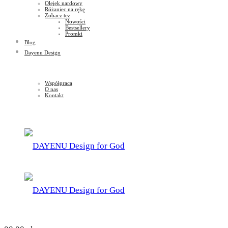
Olejek nardowy
Różaniec na rękę
Zobacz też
Nowości
Bestsellery
Promki
Blog
Dayenu Design
Współpraca
O nas
Kontakt