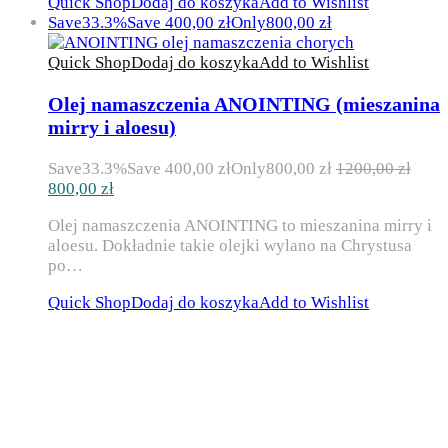
Quick Shop
Dodaj do koszyka
Add to Wishlist
Save
33.3%
Save
400,00
zł
Only
800,00
zł
Quick Shop
Dodaj do koszyka
Add to Wishlist
Olej namaszczenia ANOINTING (mieszanina
mirry i aloesu)
Save
33.3%
Save
400,00
zł
Only
800,00
zł
1200,00
zł
Pierwotna
Aktualna
800,00
zł
cena
cena
Olej namaszczenia ANOINTING to mieszanina mirry i
wynosiła:
wynosi:
aloesu. Dokładnie takie olejki wylano na Chrystusa
1200,00 zł.
800,00 zł.
po…
Quick Shop
Dodaj do koszyka
Add to Wishlist