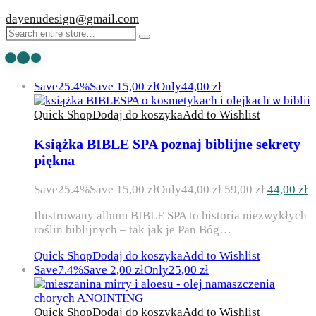
dayenudesign@gmail.com
Save
25.4%
Save
15,00
zł
Only
44,00
zł
Quick Shop
Dodaj do koszyka
Add to Wishlist
Książka BIBLE SPA poznaj biblijne sekrety
piękna
Pierwotn
A
Save
25.4%
Save
15,00
zł
Only
44,00
zł
59,00
zł
44,00
zł
cena
c
Ilustrowany album BIBLE SPA to historia niezwykłych
wynosiła:
w
roślin biblijnych – tak jak je Pan Bóg…
59,00 zł.
4
Quick Shop
Dodaj do koszyka
Add to Wishlist
Save
7.4%
Save
2,00
zł
Only
25,00
zł
Quick Shop
Dodaj do koszyka
Add to Wishlist