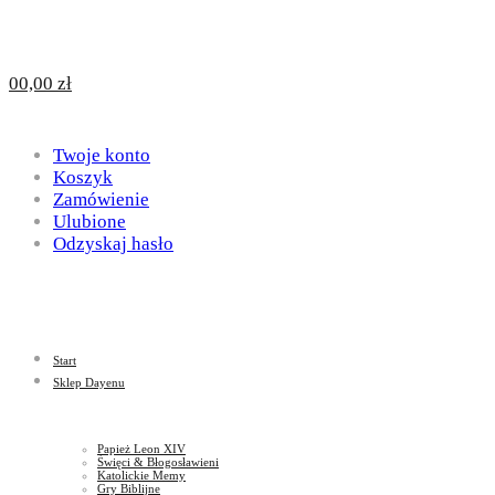
Design
DAYENU
0
0,00
zł
for
Twoje konto
Design
Koszyk
Zamówienie
Ulubione
Odzyskaj hasło
God
for
Start
God
Sklep Dayenu
Papież Leon XIV
Święci & Błogosławieni
Katolickie Memy
Gry Biblijne