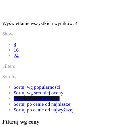
Posortowane
Wyświetlanie wszystkich wyników: 4
według
Show
najnowszych
8
16
24
Filters
Sort by
Sortuj wg popularności
Sortuj wg średniej oceny
Sortuj od najnowszych
Sortuj po cenie od najniższej
Sortuj po cenie od najwyższej
Filtruj wg ceny