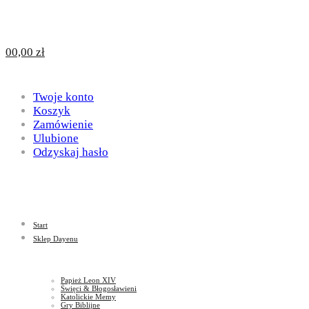
Design
DAYENU
0
0,00
zł
for
Twoje konto
Design
Koszyk
Zamówienie
Ulubione
Odzyskaj hasło
God
for
Start
God
Sklep Dayenu
Papież Leon XIV
Święci & Błogosławieni
Katolickie Memy
Gry Biblijne