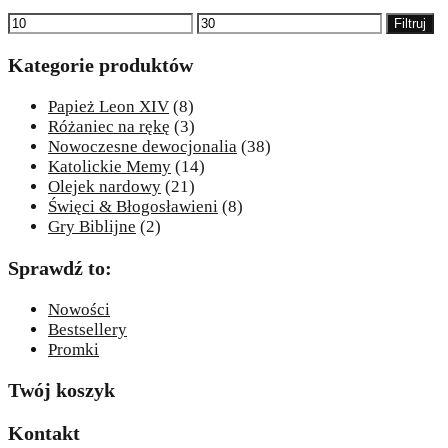
Cena
Cena
Filtruj
min
max
Kategorie produktów
Papież Leon XIV
(8)
Różaniec na rękę
(3)
Nowoczesne dewocjonalia
(38)
Katolickie Memy
(14)
Olejek nardowy
(21)
Święci & Błogosławieni
(8)
Gry Biblijne
(2)
Sprawdź to:
Nowości
Bestsellery
Promki
Twój koszyk
Kontakt