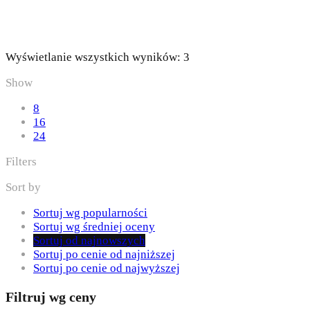
Posortowane
Wyświetlanie wszystkich wyników: 3
według
Show
najnowszych
8
16
24
Filters
Sort by
Sortuj wg popularności
Sortuj wg średniej oceny
Sortuj od najnowszych
Sortuj po cenie od najniższej
Sortuj po cenie od najwyższej
Filtruj wg ceny