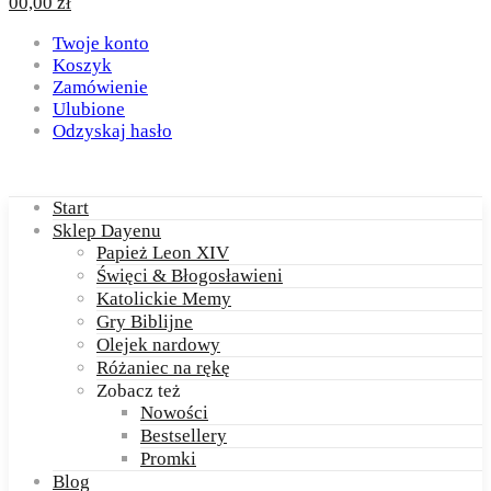
0
0,00
zł
Twoje konto
Koszyk
Zamówienie
Ulubione
Odzyskaj hasło
Start
Sklep Dayenu
Papież Leon XIV
Święci & Błogosławieni
Katolickie Memy
Gry Biblijne
Olejek nardowy
Różaniec na rękę
Zobacz też
Nowości
Bestsellery
Promki
Blog