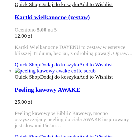
Quick Shop
Dodaj do koszyka
Add to Wishlist
Kartki wielkanocne (zestaw)
Oceniono
5.00
na 5
12,00
zł
Kartki Wielkanocne DAYENU to zestaw w estetyce
bliższej Triduum, bez jaj, z odrobiną powagi. Opraw…
Quick Shop
Dodaj do koszyka
Add to Wishlist
Quick Shop
Dodaj do koszyka
Add to Wishlist
Peeling kawowy AWAKE
25,00
zł
Peeling kawowy w Biblii? Kawowy, mocno
oczyszczający peeling do ciała AWAKE inspirowany
jest słowami Pieśni…
Quick Shop
Dodaj do koszyka
Add to Wishlist