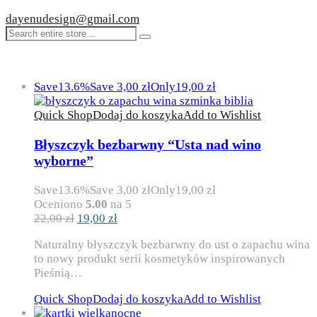
dayenudesign@gmail.com
Save
13.6%
Save
3,00
zł
Only
19,00
zł
Quick Shop
Dodaj do koszyka
Add to Wishlist
Błyszczyk bezbarwny “Usta nad wino
wyborne”
Save
13.6%
Save
3,00
zł
Only
19,00
zł
Oceniono
5.00
na 5
Pierwotna
Aktualna
22,00
zł
19,00
zł
cena
cena
Naturalny błyszczyk bezbarwny do ust o zapachu wina
wynosiła:
wynosi:
to nowy produkt serii kosmetyków inspirowanych
22,00 zł.
19,00 zł.
Pieśnią…
Quick Shop
Dodaj do koszyka
Add to Wishlist