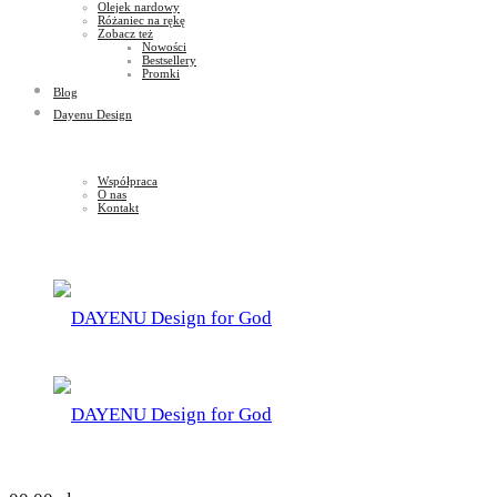
Olejek nardowy
Różaniec na rękę
Zobacz też
Nowości
Bestsellery
Promki
Blog
Dayenu Design
Współpraca
O nas
Kontakt