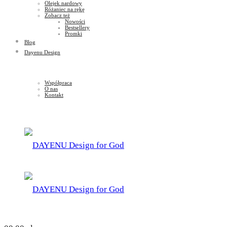
Olejek nardowy
Różaniec na rękę
Zobacz też
Nowości
Bestsellery
Promki
Blog
Dayenu Design
Współpraca
O nas
Kontakt