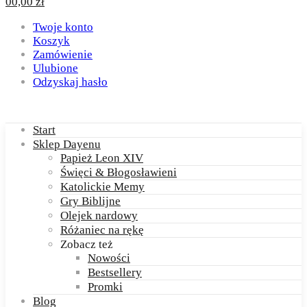
0
0,00
zł
Twoje konto
Koszyk
Zamówienie
Ulubione
Odzyskaj hasło
Start
Sklep Dayenu
Papież Leon XIV
Święci & Błogosławieni
Katolickie Memy
Gry Biblijne
Olejek nardowy
Różaniec na rękę
Zobacz też
Nowości
Bestsellery
Promki
Blog