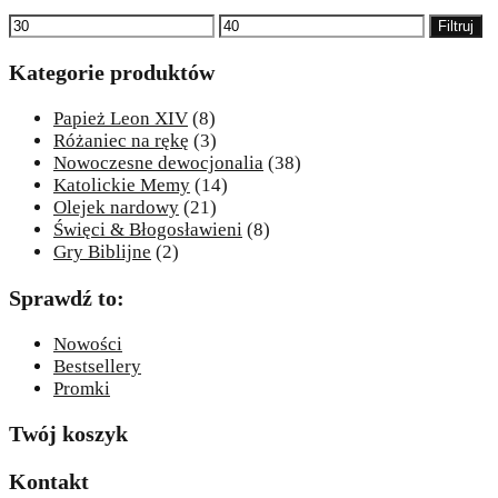
Cena
Cena
Filtruj
min
max
Kategorie produktów
Papież Leon XIV
(8)
Różaniec na rękę
(3)
Nowoczesne dewocjonalia
(38)
Katolickie Memy
(14)
Olejek nardowy
(21)
Święci & Błogosławieni
(8)
Gry Biblijne
(2)
Sprawdź to:
Nowości
Bestsellery
Promki
Twój koszyk
Kontakt