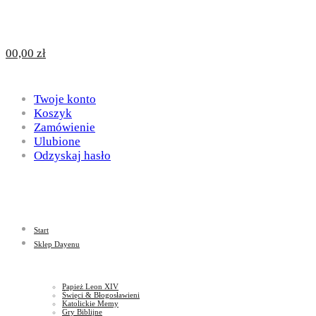
Design
DAYENU
0
0,00
zł
for
Twoje konto
Design
Koszyk
Zamówienie
Ulubione
Odzyskaj hasło
God
for
Start
God
Sklep Dayenu
Papież Leon XIV
Święci & Błogosławieni
Katolickie Memy
Gry Biblijne