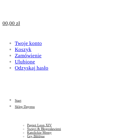
Design
DAYENU
0
0,00
zł
for
Twoje konto
Design
Koszyk
Zamówienie
Ulubione
Odzyskaj hasło
God
for
Start
God
Sklep Dayenu
Papież Leon XIV
Święci & Błogosławieni
Katolickie Memy
Gry Biblijne