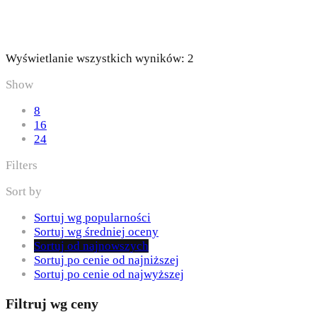
Posortowane
Wyświetlanie wszystkich wyników: 2
według
Show
najnowszych
8
16
24
Filters
Sort by
Sortuj wg popularności
Sortuj wg średniej oceny
Sortuj od najnowszych
Sortuj po cenie od najniższej
Sortuj po cenie od najwyższej
Filtruj wg ceny