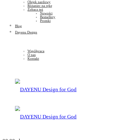
Olejek nardowy
Różaniec na rękę
Zobacz też
Nowości
Bestsellery
Promki
Blog
Dayenu Design
Współpraca
O nas
Kontakt