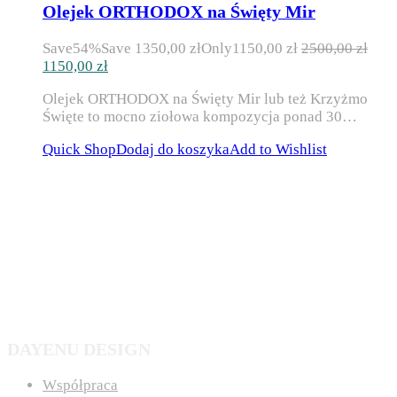
Olejek ORTHODOX na Święty Mir
Save
54%
Save
1350,00
zł
Only
1150,00
zł
2500,00
zł
Pierwotna
Aktualna
1150,00
zł
cena
cena
Olejek ORTHODOX na Święty Mir lub też Krzyżmo
wynosiła:
wynosi:
Święte to mocno ziołowa kompozycja ponad 30…
2500,00 zł.
1150,00 zł.
Quick Shop
Dodaj do koszyka
Add to Wishlist
DAYENU DESIGN
Współpraca