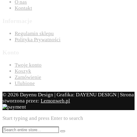
O nas
Kontakt
Informacje
Regulamin sklepu
Polityka Prywatności
Konto
Twoje konto
Koszyk
Zamówienie
Ulubione
© 2026 Dayenu Design | Grafika: DAYENU DESIGN | Strona
stworzona przez:
Lemonweb.pl
Start typing and press Enter to search