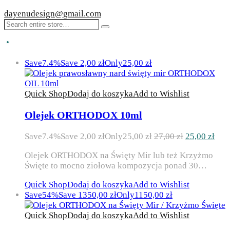
dayenudesign@gmail.com
Save
7.4%
Save
2,00
zł
Only
25,00
zł
Quick Shop
Dodaj do koszyka
Add to Wishlist
Olejek ORTHODOX 10ml
Pierwotna
Akt
Save
7.4%
Save
2,00
zł
Only
25,00
zł
27,00
zł
25,00
zł
cena
cen
Olejek ORTHODOX na Święty Mir lub też Krzyżmo
wynosiła:
wyn
Święte to mocno ziołowa kompozycja ponad 30…
27,00 zł.
25,0
Quick Shop
Dodaj do koszyka
Add to Wishlist
Save
54%
Save
1350,00
zł
Only
1150,00
zł
Quick Shop
Dodaj do koszyka
Add to Wishlist