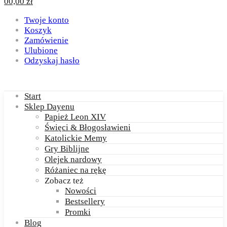
0
0,00
zł
Twoje konto
Koszyk
Zamówienie
Ulubione
Odzyskaj hasło
Start
Sklep Dayenu
Papież Leon XIV
Święci & Błogosławieni
Katolickie Memy
Gry Biblijne
Olejek nardowy
Różaniec na rękę
Zobacz też
Nowości
Bestsellery
Promki
Blog