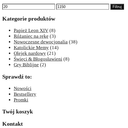
Cena
Cena
Filtruj
min
max
Kategorie produktów
Papież Leon XIV
(8)
Różaniec na rękę
(3)
Nowoczesne dewocjonalia
(38)
Katolickie Memy
(14)
Olejek nardowy
(21)
Święci & Błogosławieni
(8)
Gry Biblijne
(2)
Sprawdź to:
Nowości
Bestsellery
Promki
Twój koszyk
Kontakt